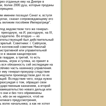
чрез отданныя ему на Днепре в
и, более 2000 душ, которые проданы
апрещено.
жим именем посещал Сенат и, вступя
 делах, сказал сопровождающему его
ть великим пособием Императрице".
 под ведомством того же генерал-
 приходную, на И, расходную, на III,
едседателю. Во вторую — из
дательствующий был действительный
тарелый. Советники: г. Саблуков,
 и коллежский советник Николай
нистративной или управительной
се в звании канцелярских
 гвардии, a третий, то есть
знь, игрок и гуляка, но принят в
 вся обязанность сей экспедиции на
обливо часть казеннагр управления.
л ему генерал-прокурор следствие
 медлили производством дел по их
ищей. Вследствие чего, когда нужно
 разсуждая о том, обращал свои
сударственным казначеем, а второй
в замешательство новаго дельца или
что они и без того обременены
, ибо он не надеялся, чтоб не
великаго предусмотрения,
ь волю начальника; а как не хотел