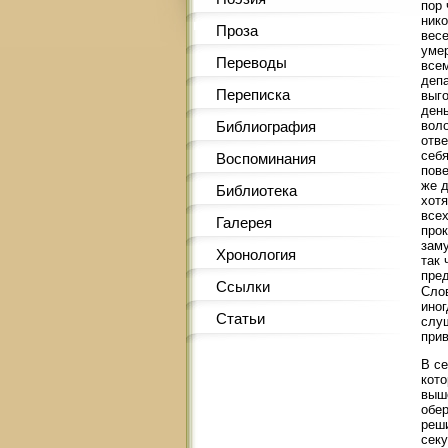
пор 
нико
Проза
вес
умер
Переводы
всем
депа
Переписка
выго
день
Библиография
вол
отве
себя
Воспоминания
пове
же д
Библиотека
хотя
всех
Галерея
прок
заму
Хронология
так 
пред
Ссылки
Слов
иног
Статьи
слуш
прив
В се
кото
выш
обер
реши
секу