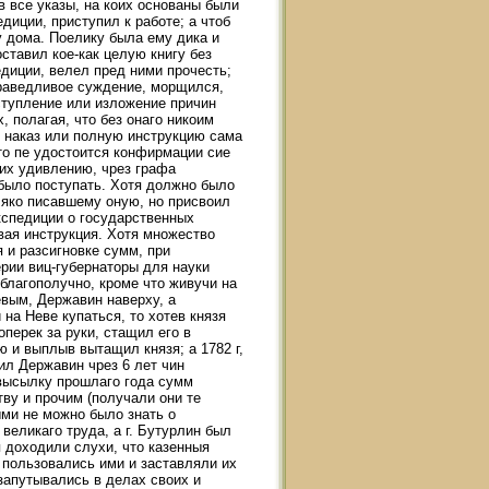
в все указы, на коих основаны были
диции, приступил к работе; а чтоб
у дома. Поелику была ему дика и
ставил кое-как целую книгу без
едиции, велел пред ними прочесть;
справедливое суждение, морщился,
ступление или изложение причин
 полагая, что без онаго никоим
о наказ или полную инструкцию сама
то пе удостоится конфирмации сие
 их удивлению, чрез графа
было поступать. Хотя должно было
 яко писавшему оную, но присвоил
кспедиции о государственных
вая инструкция. Хотя множество
 и разсигновке сумм, при
ерии виц-губернаторы для науки
благополучно, кроме что живучи на
евым, Державин наверху, а
 на Неве купаться, то хотев князя
оперек за руки, стащил его в
лю и выплыв вытащил князя; а 1782 г,
ил Державин чрез 6 лет чин
высылку прошлаго года сумм
ву и прочим (получали они те
ыми не можно было знать о
 великаго труда, а г. Бутурлин был
тя доходили слухи, что казенныя
 пользовались ими и заставляли их
 запутывались в делах своих и