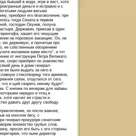
гда бывшей в моде, игре в вист, хотя
проигранныя деньги и исправно и с
ебогатыми людьми весьма
му, приобрел его благоволение; при
илось тогда Сената в первом
ной, господин Окунев, получа
настыря, Державин, приехав в один
атерингофа, нашел его чешущим
ении на порозжую ваканцию. Он, не
у, ею держимую, и прочетши про
его, ее собственным обозрением
лучите желаемое вами место", и тот
лении от инструкции Петра Великаго,
ее, скоро приобрел он знакомство
сякий день в доме генерал-
и ея были выдать за него в
славную стихотворицу того времени,
прежняя связи, отшутился от сего
3
, что и щей сварить некому будет
.
ма. С князем по вечерам для забавы
 которыми нередко и чтец и
, хотя насчет ея страсти и
тво давать друг другу свободу.
 приключение, но после важное,
в на конском бегу, с
и генерал-прокуроре сенатским
оворив множество грубых слов,
ину, просил его быть с его стороны
секретарем, что ныне директор