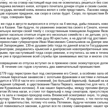
лвку, но на сговор настоящий еще она не осмелилась решиться без сои
едника великаго князя, котораго почитала дочери отцом и своим сыном.
государь великий князь жениха велел к себе представить. Ласково наеди
ав хорошее приданое, как скоро в силах будет. Скоро, по прошествии Ве
 года, совершен брак.
 же года в августе выпросился в отпуск на 4 месяца, дабы показать но
а в Казани. Там будучи, по уважению знакомства своего в Сенате, кон
ильную матери своей тяжбу с соседственным помещиком Андреем Яков
ратил насильно отнятыя отцом его несколько семейств с их детьми, ус
жив выгодно, приобрел себе душ 80 крестьян, а на другой год доставил
теринославе губернатором Иван Максимович Синельников на Днепре зем
ей Запорожцами, 130-ю душами (ибо тогда по данной власти Государынею
рнаторам, раздавались крымския и днепровския новоприобретенныя земл
рыми, при наступившей тогда скоро ревизии, и очутилось за ним в течен
ее уже в продолжение всей службы при занимаемых местах и многих спо
озвращении из отпуска вступил он в прежнюю свою экзекуторскую должн
. В течение сих годов случились два замечательный произшествия:
 1779 году перестроен был под смотрением его Сенат, а особливо зала 
вленым бархатным занавесом с золотыми франжами и кистями и лепным
дится в VIII-й части его сочинений, (но большой барельеф, бывший на 
ждения губерний, в царствование Павла Перваго, неизвестно для чего,
зем Куракиным изломан). А как нашел барельефы, между прочими фигур
том Истина нагая, и стоял тот барельеф к лицу сенаторов, присутствую
 та зала и генерал-прокурор князь Вяземский осматривал оную, то уви
кутору: "Вели ее, брат, несколько прикрыть". И подлинно, с тех почти п
ду в правительстве, потому что князь Потемкин, будучи человек сильн
л повиноваться законам, а делал все по своему самонравию: нашел чр