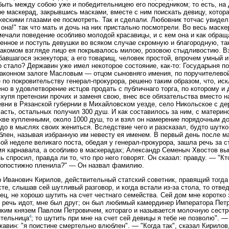
быть между собою уже и победительницею его посредником; то есть, на 
е маскерад, закрывшись масками, вместе с ним поискать девицу, котор
ескими глазами ее посмотреть. Так и сделали. Любовник тотчас увидел 
 она!" так что мать и дочь на них пристально посмотрели. Во весь маске
ечали поведение особливо молодой красавицы, и с кем она и как обращ
енное и поступь девушки во всяком случае скромную и благородную, та
накомом взгляде лицо ея покрывалось милою, розовою стыдливостию. В
авшагося экзекутора; а его товарищ, человек простой, впрочем умный 
 стало? Державин уже имел некоторое состояние, как-то: Государыня п
аконном залоге Масловым — отцом сыновняго имения, по поручителевой
 по покровительству генерал-прокурора, решено таким образом, что, иск
но в удовлетворение истцов продать с публичнаго торга, по которому и
скупя претензии прочих и заменя свою, внес все обязательства вместо 
вни в Рязанской губернии в Михайловском уезде, село Никольское с дер
асть, остальных получил 300 душ. И как составилось за ним, с материнс
ве купленными, около 1000 душ, то и взял он намерение порядочным д
до в мыслях своих жениться. Вследствие чего и разсказал, будто шутко
лен, называя избранную им невесту ея именем. В первый день после ма
ой неделе великаго поста, обедая у генерал-прокурора, зашла речь за 
мя карнавала, а особливо в маскерадах; Александр Семеныч Хвостов вы
ь спросил, правда ли то, что про него говорят. Он сказал: правду. — "Кт
ропостижно пленила?" — Он назвал фамилию.
 Иванович Кирилов, действительный статский советник, правящий тогда
те, слышав сей шутливый разговор, и когда встали из-за стола, то отв
ец, не хорошо шутить на счет честнаго семейства. Сей дом мне коротко 
 речь идот, мне был друг; он был любимый камердинер Императора Петра
ким князем Павлом Петровичем, котораго и называется молочную сестр
4
ятельница
; то шутить при мне на счет сей девицы я тебе не позволю". —
авин: "я поистине смертельно влюблен". — "Когда так", сказал Кирилов