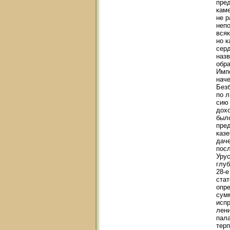
пред
каме
не р
непо
всяк
но к
серд
назв
обра
Импе
наче
Без
по л
сию 
дохо
было
пред
казе
даче
посл
Урус
глуб
28-е
стат
опре
сумм
испр
лени
пала
терп