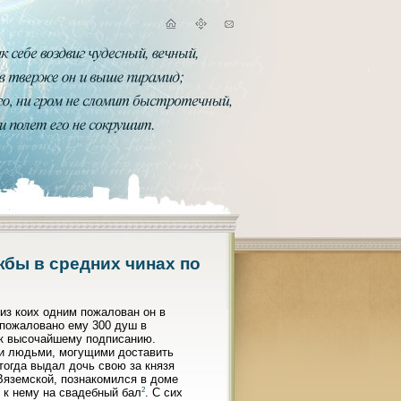
жбы в средних чинах по
из коих одним пожалован он в
 пожаловано ему 300 душ в
ь к высочайшему подписанию.
ми людьми, могущими доставить
тогда выдал дочь свою за князя
Вяземской, познакомился в доме
2
 к нему на свадебный бал
. С сих