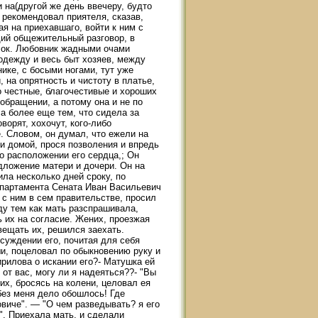
 на(другой же день ввечеру, будто
, рекомендовал приятеля, сказав,
ая на приехавшаго, войти к ним с
щий общежительный разговор, в
лок. Любовник жадными очами
одежду и весь быт хозяев, между
ике, с босыми ногами, тут уже
 на опрятность и чистоту в платье,
о честные, благочестивые и хороших
 обращении, а потому она и не по
а более еще тем, что сидела за
ворят, хохочут, кого-либо
. Словом, он думал, что ежели на
и домой, прося позволения и впредь
о расположении его сердца,; Он
дложение матери и дочери. Он на
ила несколько дней сроку, по
епартамента Сената Иван Васильевич
с ним в сем правительстве, просил
ду тем как мать разспрашивала,
ь их на согласие. Жених, проезжая
вещать их, решился заехать.
суждении его, почитая для себя
и, поцеловал по обыкновению руку и
ирилова о искании его?- Матушка ей
 от вас, могу ли я надеяться??- "Вы
их, бросясь на колени, целовал ея
 без меня дело обошлось! Где
овиче". — "О чем разведывать? я его
о". Приехала мать, и сделали