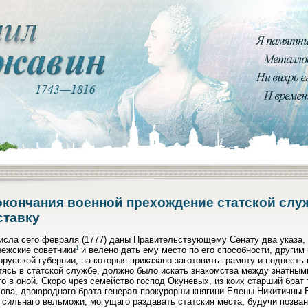
окончания военной прехождение статской слу
ставку
исла сего февраля (1777) даны Правительствующему Сенату два указа, 
1
лежские советники
и велено дать ему место по его способности, другим
русской губернии, на которыя приказано заготовить грамоту и поднест
тясь в статской службе, должно было искать знакомства между знатны
о в оной. Скоро чрез семейство господ Окуневых, из коих старший брат 
ова, двоюроднаго брата генерал-прокурорши княгини Елены Никитичны 
 сильнаго вельможи, могущаго раздавать статския места, будучи позван