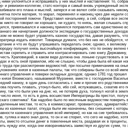
 ними уклоняться и испрашивать у них мыслей и наставления: то, собра
р- и ревизион-коллегии, статс-контора и самый вновь учрежденный экспе
азбивали его плана и мыслей, заперся и не велел себя сказывать ником
нятна почти материя, то марал, переменял и наконец чрез две недели со
ой посторонней помочи. Представил начальнику, а сей, собрав все эксп
ак никто не говорил ни хорошаго, ни худаго, то князь, желая слышать 
ился, привязывался и наконец принялся поправлять сам единственно в
аннаго им начертания должности экспедиции о государственных доходах,
зом не можно будет управлять казною государства, давая разуметь, чт
ратрица издать изволит. Товарищи думали, что без них не обойдется, ч
ртание и что их будут упрашивать переделать оное; однако, к великому
бородку получил князь высочайшую конфирмацию, что по оному велено 
истам скрепить и справить или контрасигнировать сию книгу Державину,
честь Храповицкий, в каком виде должна она .поныне существовать в э
дах и есть оной правилом, ибо не слышно, чтобы дана была ей какая но
 труда при разсмотрении ведомостей, при посылке примечаниев на оныя
ложениях князя в казенныя палаты, так что собираны были со всей имп
ннаго управления и поверки окладных доходов; однако 1781 год прошел 
 князя Вяземскаго, называемой Мурзинке, вместе с господином Василь
едний нанизу, в один день согласились с ним и прочие его родственники
ова поучить плавать, утонул-было, ибо сей, испужавшись, схватив его п
ину, так что были уже на дне; но, не потеряв духа, толкнул ногой в зем
 число июня, то есть в день восшествия Императрицы йа престол, получ
5
скаго советника
. Как надобно было по месячным ведомостям поверить 
деленным местам, то есть в коммиссариат, провиантскую, адмиралтейст
ы из казенных палат, откуда были им назначены, без сношения с котор
авности казеннаго управления всей империи); но как на сие требовалось
в, гуляка и мало знал дела, то он и не спорил, что сего не надобно, хо
ты, вместо отсылки денег в повеленныя места, раздавая их в проценты,
еть нужду или, когда они изворачивались заимствуя из других сумм, то