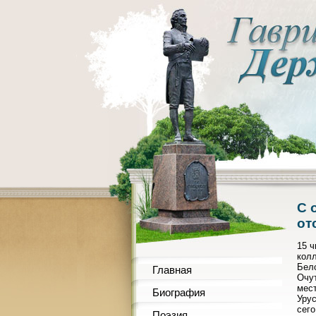
С 
от
15 ч
кол
Бело
Главная
Очу
мест
Биография
Урус
сего
Поэзия