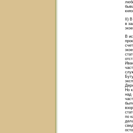
люби
быв
княз
II) 
в за
экзе
В ис
прок
счет
экз
стат
отст
Иван
част
служ
Буту
эксп
Держ
Но к
над 
част
было
взор
стат
по к
дела
свед
осто