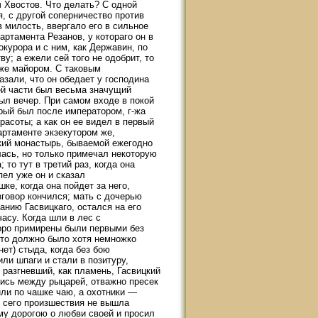
 Хвостов. Что делать? С одной
я, с другой соперничество против
в милость, ввергало его в сильное
артамента Резанов, у котораго он в
курора и с ним, как Державин, по
у; а ежели сей того не одобрит, то
уже майором. С таковым
азали, что он обедает у господина
сей части был весьма значущий
был вечер. При самом входе в покой
рый был после императором, г-жа
расоты; а как он ее видел в первый
артаменте экзекутором же,
кий монастырь, бываемой ежегодно
лась, но только примечал некоторую
 то тут в третий раз, когда она
пел уже он и сказал
ке, когда она пойдет за него,
зговор кончился; мать с дочерью
анию Гасвицкаго, остался на его
асу. Когда шли в лес с
коро примирены были первыми без
 что должно было хотя немножко
нет) стыда, когда без бою
ли шпаги и стали в позитуру,
 разгневший, как пламень, Гасвицкий
шись между рыцарей, отважно пресек
или по чашке чаю, а охотники —
 сего произшествия не вышла
ему дорогою о любви своей и просил