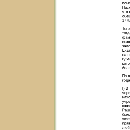
помо
Насл
что 
обещ
1778
Того
тогд
фам
возв
зало
Ека
на н
губе
кото
бол
По в
года
I) В
чер
нахо
учре
кня
Раше
была
экзе
прав
люби