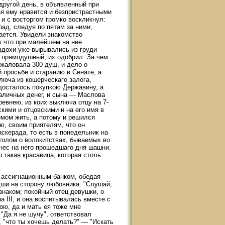
другой день, в объявленный при
ая ему нравится и безпристрастными
и с восторгом громко воскликнул:
рад, следуя по пятам за ними,
ается. Увидели знакомство
к что при малейшем на нее
здохи уже вырывались из груди
и прямодушный, их одобрил. За чем
ожаловала 300 душ, и дело о
 просьбе и старанию в Сенате, а
люча из кошерческаго залога,
 досталось покупкою Державину, а
наличных денег, и сына — Маслова
евнею, из коих выключа отцу на 7-
кими и отцовскими и на его имя в
омом жить, а потому и решился
ю, своим приятелям, что он
скерада, то есть в понедельник на
столом о волокитствах, бываемых во
нес на него прошедшаго дня шашни.
о такая красавица, которая столь
 ассигнационным банком, обедая
едши на сторону любовника: "Слушай,
знаком; покойный отец девушки, о
 III, и она воспитывалась вместе с
ою, да и мать ея тоже мне
 "Да я не шучу", ответствовал
, "что ты хочешь делать?" — "Искать