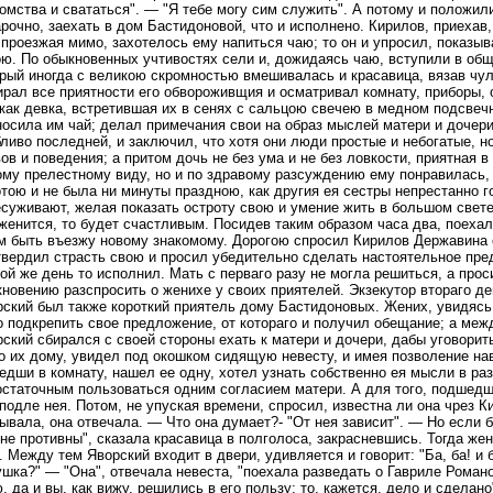
омства и свататься". — "Я тебе могу сим служить". А потому и положили
рочно, заехать в дом Бастидоновой, что и исполнено. Кирилов, приехав
 проезжая мимо, захотелось ему напиться чаю; то он и упросил, показыв
ю. По обыкновенных учтивостях сели и, дожидаясь чаю, вступили в об
орый иногда с великою скромностью вмешивалась и красавица, вязав чу
рал все приятности его обвороживщия и осматривал комнату, приборы, 
как девка, встретившая их в сенях с сальцою свечею в медном подсвечн
осила им чай; делал примечания свои на образ мыслей матери и дочери,
ливо последней, и заключил, что хотя они люди простые и небогатые, н
ов и поведения; а притом дочь не без ума и не без ловкости, приятная в
му прелестному виду, но и по здравому разсуждению ему понравилась, 
тою и не была ни минуты праздною, как другия ея сестры непрестанно го
суживают, желая показать остроту свою и умение жить в большом свете
женится, то будет счастливым. Посидев таким образом часа два, поехал
м быть въезжу новому знакомому. Дорогою спросил Кирилов Державина 
вердил страсть свою и просил убедительно сделать настоятельное пре
ой же день то исполнил. Мать с перваго разу не могла решиться, а прос
новению разспросить о женихе у своих приятелей. Экзекутор втораго д
ский был также короткий приятель дому Бастидоновых. Жених, увидясь 
о подкрепить свое предложение, от котораго и получил обещание; а меж
ский сбирался с своей стороны ехать к матери и дочери, дабы уговорит
 их дому, увидел под окошком сидящую невесту, и имея позволение на
дши в комнату, нашел ее одну, хотел узнать собственно ея мысли в раз
статочным пользоваться одним согласием матери. А для того, подшедш
подле нея. Потом, не упуская времени, спросил, известна ли она чрез К
ывала, она отвечала. — Что она думает?- "От нея зависит". — Но если б
не противны", сказала красавица в полголоса, закрасневшись. Тогда жен
. Между тем Яворский входит в двери, удивляется и говорит: "Ба, ба! и
шка?" — "Она", отвечала невеста, "поехала разведать о Гавриле Роман
, да и вы, как вижу, решились в его пользу; то, кажется, дело и сделан