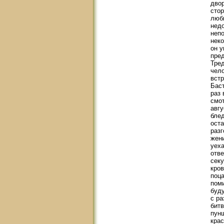
двор
стор
люби
недо
непо
неко
он у
пред
Тред
чело
встр
Баст
раз 
смо
авгу
блед
оста
разг
жени
уеха
отве
секу
кров
поца
поми
буду
с ра
битв
пун
крас