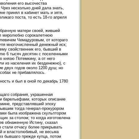
зволения его высочества
 Чрез несколько дней дала знать,
не принял в кабинет мать и зятя,
ликаго поста, то есть 18-го апреля
вобрачную матери своей, жившей
чил миролюбно сорокалетнюю
левичем Чемадуровым, от котораго
тупя многочисленный денежный иск;
 ему свойственник его, бывший в
лю 6 тысяч десятин с поселенными
 князю Потемкину, а от него
и из населения их безденежно), с
ие двух годов около 1200 душ; но
собах не прибавлялось.
ость и был в оной по декабрь 1780
общаго собрания, украшенная
и барельефами, которых описание
камине, представлявший эпоху
 бывшим тогда генерал-прокурором
ами была изображена скульптором
щих за столом; то когда изготовлена
дев обнаженную Истину, сказал
ор стали отчасу более прикрывать
ый и властолюбивый, не весьма
ез бывшаго прежде купца, потом