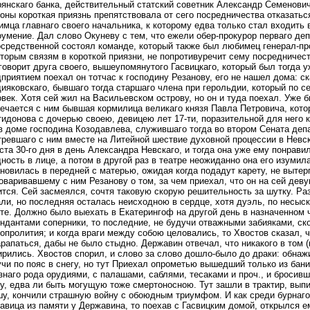
янскаго банка, действительный статский советник Александр Семенович
оны короткая приязнь препятствовала от сего посредничества отказатьс
мца главнаго своего начальника, к которому едва только стал входить 
умение. Дал слово Окуневу с тем, что ежели обер-прокурор перваго деп
средственной состоял команде, который также был любимец генерал-про
торым связям в короткой приязни, не попротивуречит сему посредничеств
говорит друга своего, вышеупомянутого Гасвицкаго, который был тогда 
приятием поехал он тотчас к господину Резанову, его не нашел дома: ск
ияковскаго, бывшаго тогда старшаго члена при герольдии, который по 
век. Хотя сей жил на Васильевском острову, но он и туда поехал. Уже 
ечается с ним бывшая кормилица великаго князя Павла Петровича, кото
идонова с дочерью своею, девицею лет 17-ти, поразительной для него к
в доме господина Козодавлева, служившаго тогда во втором Сената деп
тревшаго с ним вместе на Литейной шествие духовной процессии в Невс
ста 30-го дня в день Александра Невскаго, и тогда она уже ему понрави
ность в лице, а потом в другой раз в театре неожиданно она его изумила;
новилась в передней с матерью, ожидая когда подадут карету, не вытер
оваривавшему с ним Резанову о том, за чем приехал, что он на сей девуш
тся. Сей засмеялся, сочтя таковую скорую решительность за шутку. Ра
ли, но последняя осталась неисходною в сердце, хотя дуэль, по несыск
те. Должно было выехать в Екатерингоф на другой день в назначенном ч
ндантами соперники, то последние, не будучи отважными забияками, с
опролития; и когда враги между собою целовались, то Хвостов сказал,
рапаться, дабы не было стыдно. Державин отвечал, что никакого в том (
рились. Хвостов спорил, и слово за слово дошло-было до драки: обнажи
чи по пояс в снегу, но тут Приехал опрометью вышедший только из бани
знаго рода орудиями, с палашами, саблями, тесаками и проч., и бросив
у, едва ли быть могущую тоже смертоносною. Тут зашли в трактир, вып
шу, кончили страшную войну с обоюдным триумфом. И как среди бурнаго
авица из памяти у Державина, то поехав с Гасвицким домой, открылся 