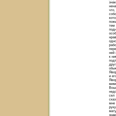
знак
нена
что,
собо
кот
пожи
тем 
подн
особ
нрав
одно
рабо
пере
ней 
к ни
подт
друг
обык
Явор
и ег
Явор
мимо
Воше
недо
сел 
сказ
мне 
руку
мату
знаю