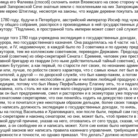
мца его Фалеева (способ) склонить князя Вяземскаго на свою сторону 
шей Запорожской Сече знатныя земли с поселенными на них Запорожцам
ем еврею Штиглицу, несмотря на законы, что жидам деревни покупать з
В 1780 году, будучи в Петербурге, австрийский император Иосиф под чу
лу общаго собрания, разспрося о производимых в ней грсударственных
кутору: "Подлинно, в пространной толь империи может совет сей служи
ходе того 1780 года учреждена экспедиция о государственных доходах,
урора, яко государственнаго казначея. Она разделялась на 4 части: на I,
ную, и IV, недоимочную; в каждой было по 3 советника и по одному пр
екуторов, тем же коллежским советником, переведен Державин. Предсе
ский (советник) из обер-секретарей Сената г. Еремеев, человек уже прес
авной бригадир из гвардии (что ныне действительный тайный советник),
ович Бутурлин; а как первый, по старости лет своих, по незнанию адми
и или, лучше, по робости своего характера, что с самых юных лет был в
ителей, а другой — по дворской службе, что был камер-пажем, а потом в
рлин, как был вовсе неспособен к делам и человек любящий праздную жи
едицию, потому что был Ивану ПерфиЛьевичу Елагину зять, то и падала
авина, хоть столь же как и они мало сведущаго гражданския дела, а ос
ак он был предприимчив, смел и расторопен и в экзекуторах уже поруча
сенатскими секретарями, что они ленилйсь ходить на дежурство свое и
ям, то и почитался уже некоторым образом дельцом, более своих товар
 написать должность экспедиции о государственных доходах, то князь,
ы на господ Васильева и Храповицкаго, кои после были, первый сам го
с-секретарем и наконец сенатором; но они, может быть, чтоб привести 
акой другой причине, указав на него, отозвались от сего труда, сказав, 
ми, а он свободнее их и написать может. Хотя сие князю было неприятно
ущий законов мог написать правила казеннаго управления, требующия 
рожности и точности, но однако приказал. Что делать? должно исполнит