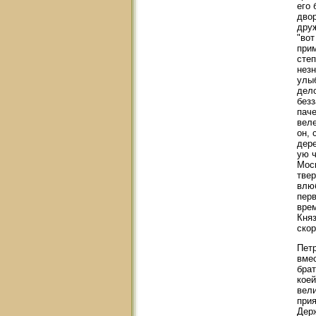
его 
двор
друж
"вот
прим
степ
нез
улыб
дело
безз
паче
веле
он, 
дере
ую ч
Моск
твер
влюб
перв
вре
Княз
ско
Петр
вмес
брат
коей
вели
при
Держ