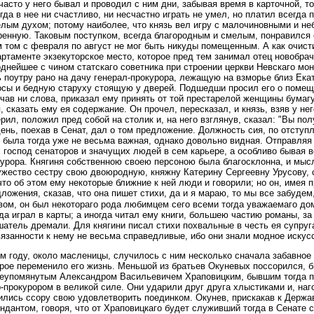
часто у него бывал и проводил с ним дни, забывая время в карточной, то
гда в нее ни счастливо, ни несчастно играть не умел, но платил всегда 
елым духом; потому наиболее, что князь вел игру с малочиновными и н
енную. Таковым поступком, всегда благородным и смелым, понравился е
 том с февраля по август не мог быть никуды помещенным. А как очист
ртаменте экзекуторское место, которое пред тем занимал отец новобрач
днейшее с чином статскаго советника при строении церкви Невскаго мо
 поутру рано на дачу генерал-прокурора, лежащую на взморье близ Ек
осы и бедную старуху стоящую у дверей. Подшедши просил его о помещ
чав ни слова, приказал ему принять от той престарелой женщины бумаг
, сказать ему ея содержание. Он прочел, пересказал, и князь, взяв у н
рил, положил пред собой на столик и, на него взглянув, сказал: "Вы по
ень, поехав в Сенат, дал о том предложение. Должность сия, по отступ
 была тогда уже не весьма важная, однако довольно видная. Отправляя 
 господ сенаторов и значущих людей в сем карьере, а особливо бывая в
урора. Княгиня собственною своею персоною была благосклонна, и мысл
жество сестру свою двоюродную, княжну Катерину Сергеевну Урусову, 
что об этом ему некоторые ближние к ней люди и говорили; но он, имея 
ложения, сказав, что она пишет стихи, да и я мараю, то мы все забудем
ом, он был некотораго рода любимцем сего всеми тогда уважаемаго до
да играл в карты; а иногда читал ему книги, большею частию романы, за
атель дремали. Для княгини писал стихи похвальные в честь ея супруга
язанности к нему не весьма справедливые, ибо они знали модное искусс
м году, около масленицы, случилось с ним несколько сначала забавное
рое переменило его жизнь. Меньшой из братьев Окуневых поссорился, бы
еупомянутым Александром Васильевичем Храповицким, бывшим тогда пр
-прокурором в великой силе. Они ударили друг друга хлыстиками и, наг
лись ссору свою удовлетворить поединком. Окунев, прискакав к Держав
ндантом, говоря, что от Храповицкаго будет служивший тогда в Сенате 