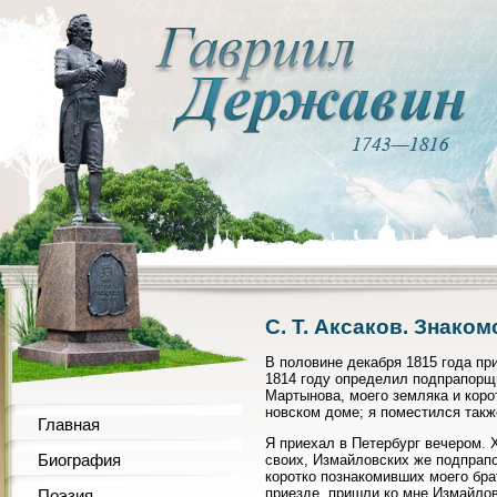
C. Т. Аксаков. Знако
В половине декабря 1815 года при
1814 году определил подпрапорщ
Мартынова, моего земляка и корот
новском доме; я поместился такж
Главная
Я приехал в Петербург вечером. 
Биография
своих, Измайловских же подпрап
коротко познакомивших моего бра
приезде, пришли ко мне Измайло
Поэзия