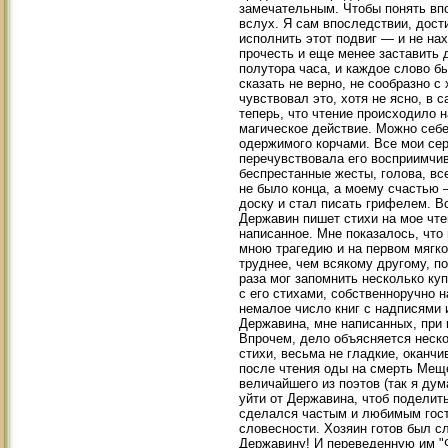
замечательным. Чтобы понять впо
вслух. Я сам впоследствии, дост
исполнить этот подвиг — и не на
прочесть и еще менее заставить д
полутора часа, и каждое слово бы
сказать не верно, не сообразно 
чувствовал это, хотя не ясно, в 
теперь, что чтение происходило н
магическое действие. Можно себе
одержимого корчами. Все мои сер
перечувствовала его восприимчива
беспрестанные жесты, голова, в
не было конца, а моему счастью 
доску и стал писать грифелем. В
Державин пишет стихи на мое чте
написанное. Мне показалось, что
мною трагедию и на первом мягко
труднее, чем всякому другому, по
раза мог запомнить несколько ку
с его стихами, собственноручно 
немалое число книг с надписями 
Державина, мне написанных, при 
Впрочем, дело объясняется нескол
стихи, весьма не гладкие, оканч
после чтения оды на смерть Меще
величайшего из поэтов (так я ду
уйти от Державина, чтоб поделит
сделался частым и любимым гост
словесности. Хозяин готов был сл
Державину! И переведенную им "Ф