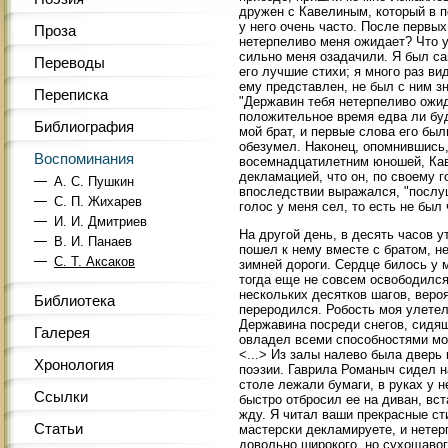
дружен с Кавелиным, который в 
у него очень часто. После первы
Проза
нетерпеливо меня ожидает? Что у
сильно меня озадачили. Я был с
Переводы
его лучшие стихи; я много раз ви
ему представлен, не был с ним з
Переписка
"Державин тебя нетерпеливо ожид
положительное время едва ли буд
Библиография
мой брат, и первые слова его был
обезумел. Наконец, опомнившись,
Воспоминания
восемнадцатилетним юношей, Каве
декламацией, что он, по своему 
A. С. Пушкин
впоследствии выражался, "послуша
С. П. Жихарев
голос у меня сел, то есть не был 
И. И. Дмитриев
На другой день, в десять часов у
B. И. Панаев
пошел к нему вместе с братом, н
C. Т. Аксаков
зимней дороги. Сердце билось у 
тогда еще не совсем освободился
нескольких десятков шагов, вероя
Библиотека
переродился. Робость моя улетел
Державина посреди снегов, сидящ
Галерея
овладел всеми способностями мое
<...> Из залы налево была дверь
Хронология
поэзии. Гаврила Романыч сидел н
столе лежали бумаги, в руках у н
Ссылки
быстро отбросил ее на диван, вст
жду. Я читал ваши прекрасные ст
Статьи
мастерски декламируете, и нетер
довольно широкого, но сухощавог