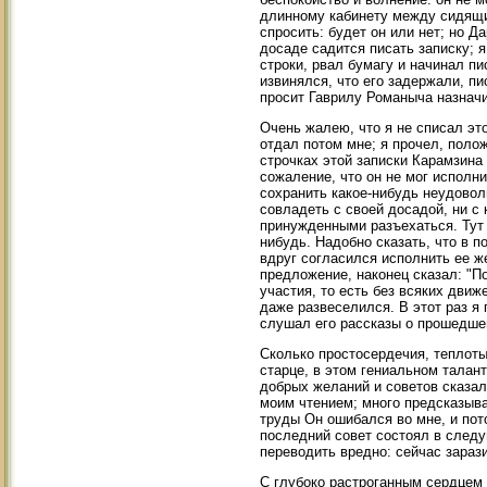
длинному кабинету между сидящим
спросить: будет он или нет; но Д
досаде садится писать записку; 
строки, рвал бумагу и начинал пи
извинялся, что его задержали, пи
просит Гаврилу Романыча назначит
Очень жалею, что я не списал это
отдал потом мне; я прочел, полож
строчках этой записки Карамзина 
сожаление, что он не мог исполни
сохранить какое-нибудь неудоволь
совладеть с своей досадой, ни с 
принужденными разъехаться. Тут 
нибудь. Надобно сказать, что в п
вдруг согласился исполнить ее ж
предложение, наконец сказал: "П
участия, то есть без всяких дви
даже развеселился. В этот раз я
слушал его рассказы о прошедше
Сколько простосердечия, теплот
старце, в этом гениальном талан
добрых желаний и советов сказал
моим чтением; много предсказыв
труды Он ошибался во мне, и пот
последний совет состоял в следу
переводить вредно: сейчас зараз
С глубоко растроганным сердцем 