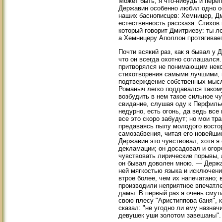
Может быть, я что-нибудь и переп
Державин особенно любил одно о
наших баснописцев: Хемницер, Дм
естественность рассказа. Стихов 
который говорит Дмитриеву: ты л
а Хемницеру Аполлон протягивает
Почти всякий раз, как я бывал у 
что он всегда охотно соглашался
притворялся не понимающим некот
стихотворения самыми лучшими, и
подтверждение собственных мысл
Романыч легко поддавался такому
возбудить в нем такое сильное ч
свидание, слушая оду к Перфилье
недурно, есть огонь, да ведь все 
все это скоро забудут; но мои тр
предаваясь пылу молодого востор
самозабвения, читая его новейши
Державин это чувствовал, хотя 
декламации; он досадовал и огор
чувствовать лирические порывы, 
он бывал доволен мною. — Держа
ней мягкостью языка и исключени
втрое более, чем их напечатано; 
производили неприятное впечатл
дамы. В первый раз я очень смут
свою плесу "Аристиппова баня", 
сказал: "не угодно ли ему назна
девушек уши золотом завешаны".