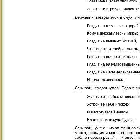
Зовет меня, зовет твой стон,
Зовет — и к гробу приближает
Державин превратился в слух, ли
Глядит на всех — и на царей.
Кому в державу тесны миры;
Глядит на пышных богачей,
Что в злате и сребре кумиры;
Глядит на прелесть и красы.
Глядит на разум возвышенны
Глядит на силы дерзновенн
И точит лезвие косы, -
Державин содрогнулся. Едва я пр
Жизнь есть небес мгновенны
Устрой ее себе к покою
И чистою твоей душою
Благословляй судеб удар, -
Державин уже обнимал меня со сл
место, посадил и меня на прежне
себя в первый раз..." — и вдруг 