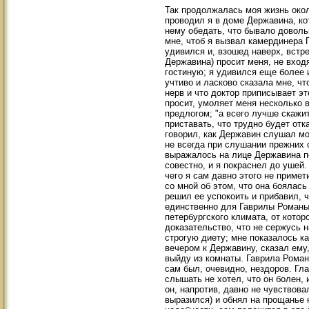
Так продолжалась моя жизнь окол
проводил я в доме Державина, ко
нему обедать, что бывало доволь
мне, чтоб я вызвал камердинера 
удивился и, взошед наверх, встре
Державина) просит меня, не входя
гостиную; я удивился еще более 
учтиво и ласково сказала мне, чт
нерв и что доктор приписывает э
просит, умоляет меня несколько в
предлогом; "а всего лучше скажи
приставать, что трудно будет отк
говорил, как Державин слушал мо
не всегда при слушании прежних 
выражалось на лице Державина по
совестно, и я покраснел до ушей.
чего я сам давно этого не примет
со мной об этом, что она боялась
решил ее успокоить и прибавил, ч
единственно для Гаврилы Романыч
петербургского климата, от котор
доказательство, что не сержусь н
строгую диету; мне показалось ка
вечером к Державину, сказал ему,
выйду из комнаты. Гаврила Роман
сам был, очевидно, нездоров. Гла
слышать не хотел, что он болен, 
он, напротив, давно не чувствова
выразился) и обнял на прощанье н