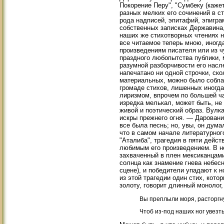
Покорение Перу", "Сумбеку (кажет
разных мелких его сочинений в ст
рода надписей, эпитафий, эпиграм
собственных записках Державина,
наших же стихотворных чтениях н
все читаемое теперь мною, иног
произведениям писателя или из ч
праздного любопытства публики, 
разумной разборчивости его насл
напечатано ни одной строчки, ско
материальных, можно было собла
громаде стихов, лишенных иногда
лиризмом, впрочем по большей ча
изредка мелькал, может быть, не 
живой и поэтический образ. Вулк
искры прежнего огня. — Даровани
все была песнь; но, увы, он дума
что в самом начале литературног
"Аталиба", трагедия в пяти дейс
любимым его произведением. В н
захваченный в плен мексиканцами
солнца как знамение гнева небес
сцене), и победители упадают к 
из этой трагедии один стих, кот
золоту, говорит длинный монолог,
Вы преплыли моря, расторгну
Чтоб из-под наших ног увезть