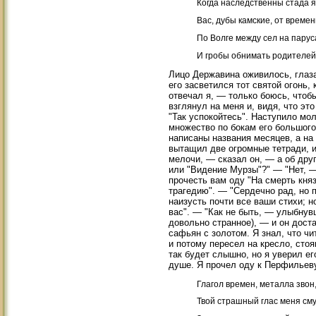
Когда наследственны стада я
Вас, дубы камские, от време
По Волге между сел на парус
И гробы обнимать родителе
Лицо Державина оживилось, глаза
его засветился тот святой огонь
отвечал я, — только боюсь, чтоб
взглянул на меня и, видя, что эт
"Так успокойтесь". Наступило мо
множество по бокам его большого
написаны названия месяцев, а на 
вытащил две огромные тетради, и
мелочи, — сказал он, — а об друг
или "Видение Мурзы"?" — "Нет, —
прочесть вам оду "На смерть кня
трагедию". — "Сердечно рад, но 
наизусть почти все ваши стихи; н
вас". — "Как не быть, — улыбнув
довольно странное), — и он доста
сафьян с золотом. Я знал, что чи
и потому пересел на кресло, сто
так будет слышно, но я уверил е
душе. Я прочел оду к Перфильеву
Глагол времен, металла звон
Твой страшный глас меня см