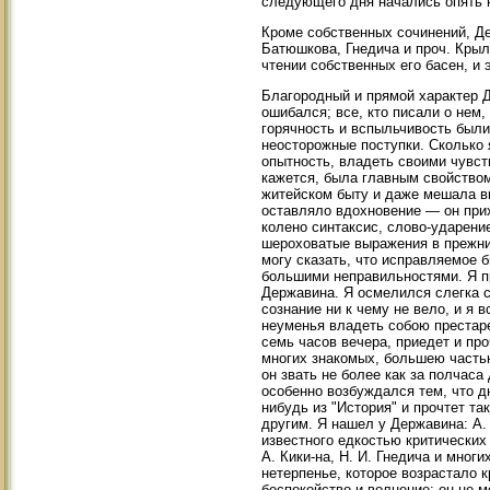
следующего дня начались опять н
Кроме собственных сочинений, Де
Батюшкова, Гнедича и проч. Крыл
чтении собственных его басен, и 
Благородный и прямой характер Де
ошибался; все, кто писали о нем,
горячность и вспыльчивость были
неосторожные поступки. Сколько 
опытность, владеть своими чувст
кажется, была главным свойством
житейском быту и даже мешала вы
оставляло вдохновение — он прих
колено синтаксис, слово-ударени
шероховатые выражения в прежни
могу сказать, что исправляемое 
большими неправильностями. Я п
Державина. Я осмелился слегка с
сознание ни к чему не вело, и я
неуменья владеть собою престаре
семь часов вечера, приедет и пр
многих знакомых, большею часть
он звать не более как за полчаса
особенно возбуждался тем, что д
нибудь из "История" и прочтет та
другим. Я нашел у Державина: А. 
известного едкостью критических
А. Кики-на, Н. И. Гнедича и мно
нетерпенье, которое возрастало 
беспокойство и волнение: он не 