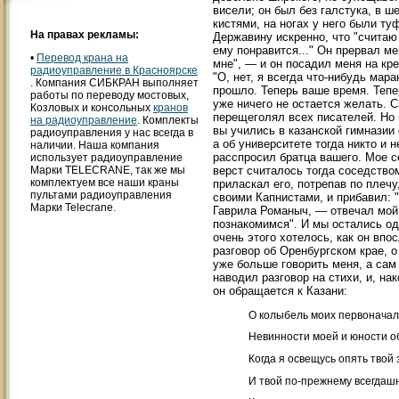
висели; он был без галстука, в 
кистями, на ногах у него были ту
На правах рекламы:
Державину искренно, что "счита
ему понравится..." Он прервал ме
•
Перевод крана на
мне", — и он посадил меня на кр
радиоуправление в Красноярске
"О, нет, я всегда что-нибудь мар
. Компания СИБКРАН выполняет
прошло. Теперь ваше время. Тепе
работы по переводу мостовых,
уже ничего не остается желать. 
Козловых и консольных
кранов
перещеголял всех писателей. Но 
на радиоуправление
. Комплекты
вы учились в казанской гимназии 
радиоуправления у нас всегда в
а об университете тогда никто и
наличии. Наша компания
расспросил братца вашего. Мое с
использует радиоуправление
верст считалось тогда соседством
Марки TELECRANE, так же мы
комплектуем все наши краны
приласкал его, потрепав по плечу
пультами радиоуправления
своими Капнистами, и прибавил: "
Марки Telecrane.
Гаврила Романыч, — отвечал мой 
познакомимся". И мы остались од
очень этого хотелось, как он вп
разговор об Оренбургском крае, о
уже больше говорить меня, а сам
наводил разговор на стихи, и, нак
он обращается к Казани:
О колыбель моих первоначал
Невинности моей и юности о
Когда я освещусь опять твой
И твой по-прежнему всегдаш