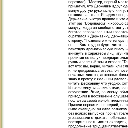
поразило): "Мастер, первый масте
приметил, что Державин вдруг сде
вынул другую рукописную книгу; н
оставил на столе. Я видел ясно,
Державина быстро прошло и что е
этот раз "Водопадом" и хорошо 
минуту, когда он свободно мог ус
богатое первоклассными красотам
обратился к Державину, державш
сторону: "Позвольте мне теперь 
он. — Вам трудно будет читать в 
печатную драматическую пиесу не
вникнуть в характеры лиц, изучит
прочитав ее вслух предваритель
руками зеленый том и сказал: "Так
вот что: вы, верно, читали или с
и, не дождавшись ответа, он поз
печатных листов, лежавших больш
знаю и прочту с большим удоволь
читать Державину что угодно, хот
В такие минуты всякие стихи, вся
сочувствие. Этим, по-моему, объ
приводили в восхищение слушате
послал за своей женой, племянни
Пришли первая и последний; плем
было очевидно: он едва познаком
без всяких выпусков прочел траг
уговаривали отдыхать побольше, 
восторженность может охладеть, 
продолжение тридцатипятилетнег