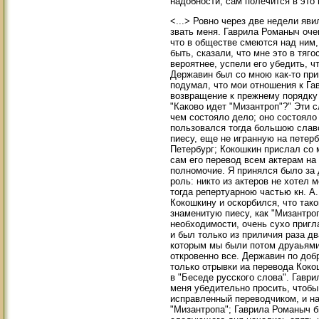
надобности, сам полечится в это 
<...> Ровно через две недели яв
звать меня. Гаврила Романыч оче
что в обществе смеются над ним,
быть, сказали, что мне это в тяг
вероятнее, успели его убедить, ч
Державин был со мною как-то прин
подумал, что мои отношения к Г
возвращение к прежнему порядку 
"Каково идет "Мизантроп"?" Эти 
чем состояло дело; оно состояло
пользовался тогда большою славо
пиесу, еще не игранную на петер
Петербург; Кокошкин прислал со 
сам его перевод всем актерам на
полномочие. Я принялся было за 
роль: никто из актеров не хотел
тогда репертуарною частью кн. А
Кокошкину и оскорбился, что тако
знаменитую пиесу, как "Мизантроп
необходимости, очень сухо пригл
и был только из приличия раза д
которым мы были потом друаьями
откровенно все. Державин по до
только отрывки иа перевода Коко
в "Беседе русского слова". Гавр
меня убедительно просить, чтобы
исправленный переводчиком, и на
"Мизантропа"; Гаврила Романыч 