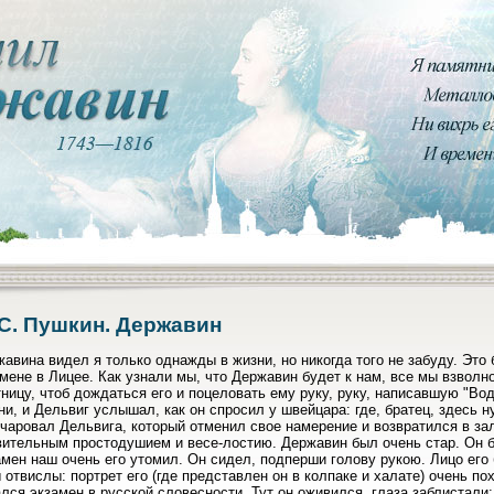
 С. Пушкин. Державин
авина видел я только однажды в жизни, но никогда того не забуду. Это 
мене в Лицее. Как узнали мы, что Державин будет к нам, все мы взвол
ницу, чтоб дождаться его и поцеловать ему руку, руку, написавшую "В
ни, и Дельвиг услышал, как он спросил у швейцара: где, братец, здесь 
чаровал Дельвига, который отменил свое намерение и возвратился в зал
ительным простодушием и весе-лостию. Державин был очень стар. Он б
мен наш очень его утомил. Он сидел, подперши голову рукою. Лицо его
 отвислы: портрет его (где представлен он в колпаке и халате) очень по
лся экзамен в русской словесности. Тут он оживился, глаза заблистали;