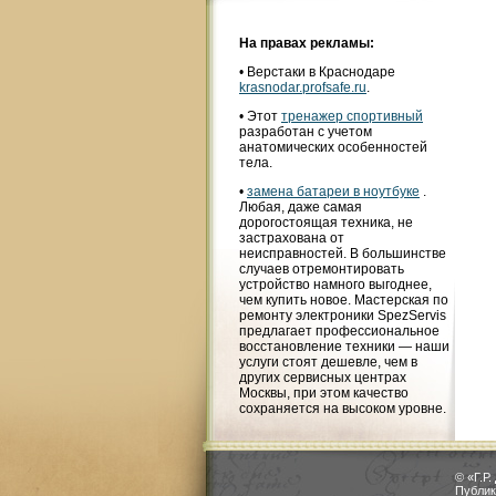
На правах рекламы:
•
Верстаки в Краснодаре
krasnodar.profsafe.ru
.
• Этот
тренажер спортивный
разработан с учетом
анатомических особенностей
тела.
•
замена батареи в ноутбуке
.
Любая, даже самая
дорогостоящая техника, не
застрахована от
неисправностей. В большинстве
случаев отремонтировать
устройство намного выгоднее,
чем купить новое. Мастерская по
ремонту электроники SpezServis
предлагает профессиональное
восстановление техники — наши
услуги стоят дешевле, чем в
других сервисных центрах
Москвы, при этом качество
сохраняется на высоком уровне.
© «Г.Р
Публик