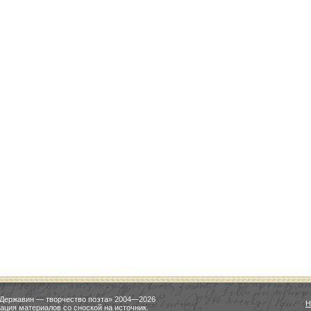
. Державин — творчество поэта» 2004—2026
Н
ация материалов со сноской на источник.