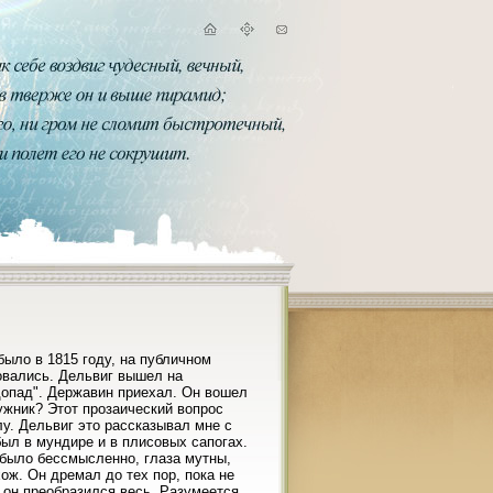
было в 1815 году, на публичном
новались. Дельвиг вышел на
одопад". Державин приехал. Он вошел
нужник? Этот прозаический вопрос
у. Дельвиг это рассказывал мне с
ыл в мундире и в плисовых сапогах.
 было бессмысленно, глаза мутны,
хож. Он дремал до тех пор, пока не
 он преобразился весь. Разумеется,