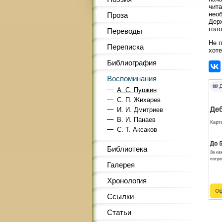
чита
необ
Проза
Держ
голо
Переводы
Не п
Переписка
хоте
Библиография
Воспоминания
A. С. Пушкин
С. П. Жихарев
И. И. Дмитриев
B. И. Панаев
C. Т. Аксаков
Библиотека
Галерея
Хронология
Ссылки
Статьи