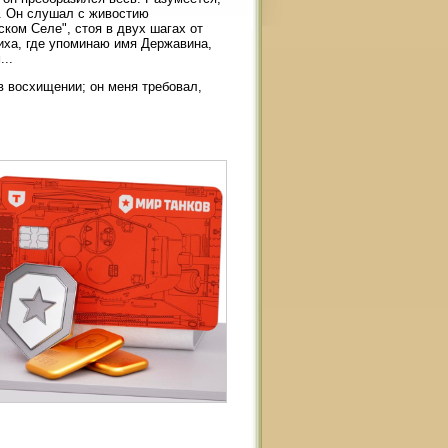
и. Он слушал с живостию
ком Селе", стоя в двух шагах от
тиха, где упоминаю имя Державина,
..
в восхищении; он меня требовал,