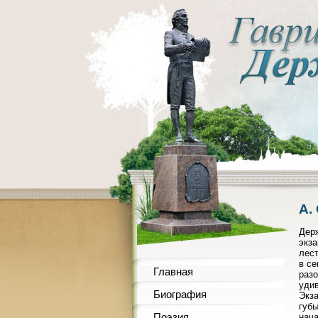
A.
Держ
экза
лест
в се
Главная
разо
удив
Биография
Экза
губы
Поэзия
нача