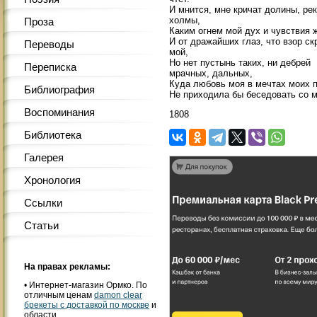
И мнится, мне кричат долины, рек
холмы,
Проза
Каким огнем мой дух и чувствия 
И от дражайших глаз, что взор ск
Переводы
мой,
Но нет пустынь таких, ни дебрей
Переписка
мрачных, дальных,
Куда любовь моя в мечтах моих 
Библиография
Не приходила бы беседовать со м
Воспоминания
1808
Библиотека
Галерея
Хронология
Ссылки
Статьи
На правах рекламы:
•
Интернет-магазин Ормко. По
отличным ценам
damon clear
брекеты с доставкой по москве
и
области.