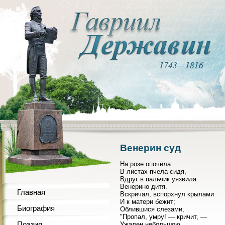
Венерин суд
На розе опочила
В листах пчела сидя,
Вдруг в пальчик уязвила
Венерино дитя.
Главная
Вскричал, вспорхнул крылами
И к матери бежит;
Биография
Облившися слезами,
"Пропал, умру! — кричит, —
Поэзия
Ужален небольшою