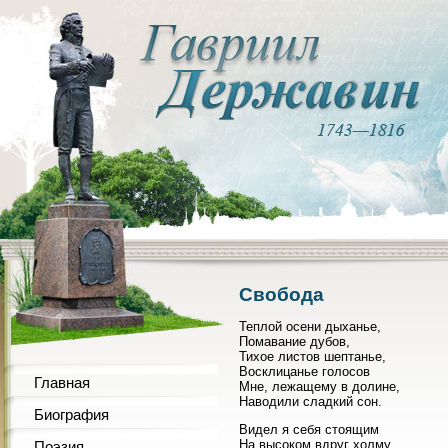
Свобода
Теплой осени дыханье,
Помавание дубов,
Тихое листов шептанье,
Восклицанье голосов
Главная
Мне, лежащему в долине,
Наводили сладкий сон.
Биография
Видел я себя стоящим
На высоком вдруг холму,
Поэзия