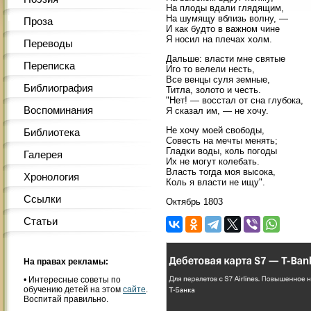
На плоды вдали глядящим,
На шумящу вблизь волну, —
Проза
И как будто в важном чине
Я носил на плечах холм.
Переводы
Дальше: власти мне святые
Переписка
Иго то велели несть,
Все венцы суля земные,
Библиография
Титла, золото и честь.
"Нет! — восстал от сна глубока,
Воспоминания
Я сказал им, — не хочу.
Не хочу моей свободы,
Библиотека
Совесть на мечты менять;
Гладки воды, коль погоды
Галерея
Их не могут колебать.
Власть тогда моя высока,
Хронология
Коль я власти не ищу".
Ссылки
Октябрь 1803
Статьи
На правах рекламы:
•
Интересные советы по
обучению детей на этом
сайте
.
Воспитай правильно.