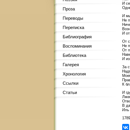
И се
Одн
Проза
И м
Переводы
Не 
Нич
Переписка
Воз
И от
Библиография
От 
Не п
Воспоминания
От 
Нав
Библиотека
И из
Галерея
За с
Над
Хронология
Мое
Прав
Ссылки
К бл
Статьи
И гд
Лже
Отв
В д
Иль 
178