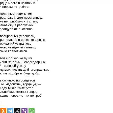
рдца моего в незлобьи
и пороки истреблю.
ысленным очам моим
предложу я дел преступных;
ем не приобщуся к злым,
ненавижу я распутных
вращуся от льстецов.
своенравных уклонюсь,
рилеплюсь в совет коварных,
порицаний устранюсь,
етов, наущений тайных,
гоню клеветников.
тол с собою не пущу
менных, злых, неблагодарных;
й трапезой угощу
дивых, честных, благонравных,
агим и добрым буду добр.
е со мною ни сойдутся
цы, мздоимцы, гордецы, —
сюду мною изженутся
альнейшие земны концы,
казнь повергнет их во гроб.
9