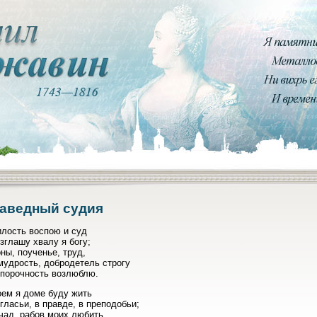
аведный судия
илость воспою и суд
зглашу хвалу я богу;
ны, поученье, труд,
мудрость, добродетель строгу
епорочность возлюблю.
оем я доме буду жить
гласьи, в правде, в преподобьи;
чад, рабов моих любить,