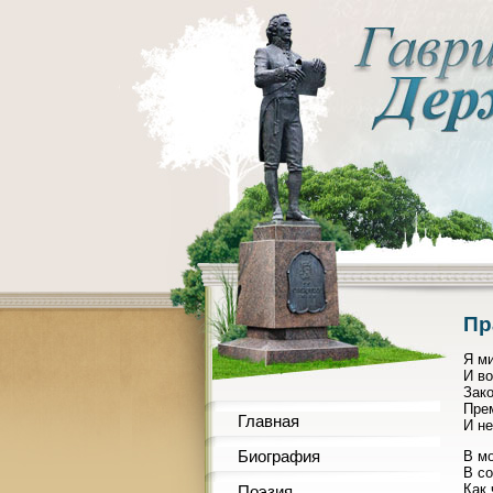
Пр
Я м
И во
Зако
Пре
Главная
И н
Биография
В м
В со
Как 
Поэзия