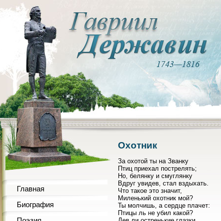
Охотник
За охотой ты на Званку
Птиц приехал пострелять;
Но, белянку и смуглянку
Вдруг увидев, стал вздыхать.
Главная
Что такое это значит,
Миленький охотник мой?
Биография
Ты молчишь, а сердце плачет:
Птицы ль не убил какой?
Поэзия
Дев ли остренькие глазки