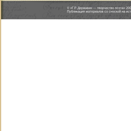
© «Г.Р. Державин — творчество поэта» 2
Публикация материалов со сноской на ист