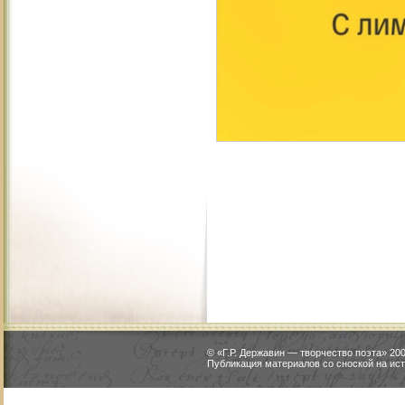
© «Г.Р. Державин — творчество поэта» 2
Публикация материалов со сноской на ист