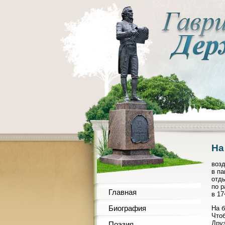
На
воз
в па
отд
по р
Главная
в 17
Биография
На б
Чтоб
Друз
Поэзия