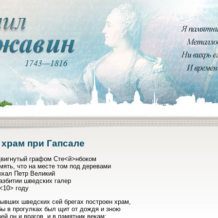
 храм при Гапсале
двигнутый графом Сте<й>нбоком
мять, что на месте том под деревами
ыхал Петр Великий
азбитии шведских галер
<10> году
ывших шведских сей брегах построен храм,
ы в прогулках был щит от дождя и зною
ей он и врагов, и в памятник векам: