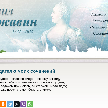
дателю моих сочинений
годность наконец общественному взгляду
им к тебе пристал татарских мурз с гудком;
 вздохом признаюсь, в нем очень мало ладу;
 уже порок: я смел блистать умом.
8