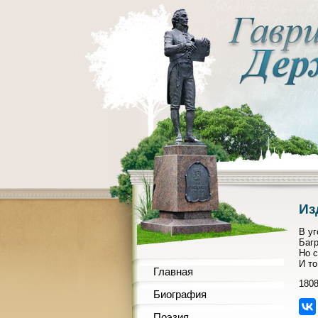
Из
В у
Багр
Но с
И то
Главная
180
Биография
Поэзия