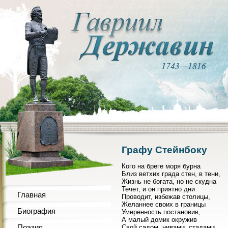
Графу Стейнбоку
Кого на бреге моря бурна
Близ ветхих града стен, в тени,
Жизнь не богата, но не скудна
Течет, и он приятно дни
Главная
Проводит, избежав столицы,
Желаннее своих в границы
Биография
Умеренность постановив,
А малый домик окружив
Поэзия
Свой садом, нивами, стадами,