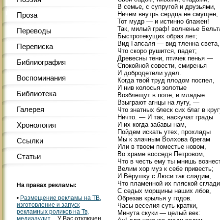
В семье, с супругой и друзьями,
Ничем внутрь сердца не смущен,
Проза
Тот мудр — и истинно блажен!
Так, милый граф! волненье Бель
Переводы
Быстротекущих образ лет;
Вид Гапсаля — вид тленна света,
Переписка
Что скоро рушится, падет;
Древесны тени, птичек пенья —
Библиография
Спокойной совести, смиренья
И добродетели удел.
Воспоминания
Когда твой труд плодом поспел,
И нив колосья золотые
Библиотека
Возблещут в поле, и младые
Взыграют агнцы на лугу, —
Галерея
Что знатных блеск сих благ в кру
Ничто. — И так, наскучат грады
И их когда забавы нам,
Хронология
Пойдем искать утех, прохлады
Мы к злачным Волхова брегам
Ссылки
Или в твоем поместье новом,
Во храме восседя Петровом,
Статьи
Что в честь ему ты мнишь вознес
Велим хор муз к себе привесть;
И Вёрушку с Люси так сладим,
Что пламенной их пляской сглад
На правах рекламы:
С седых морщины наших лбов,
Обрезав крылья у годов.
•
Размещение рекламы на ТВ,
изготовление и запуск
Часы веселия суть кратки,
рекламных роликов на Тв,
Минута скуки — целый век:
медиааудит..
. У Вас отключен