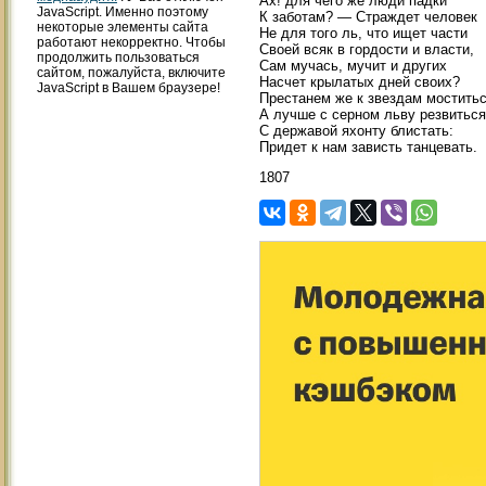
Ах! для чего же люди падки
JavaScript. Именно поэтому
К заботам? — Страждет человек
некоторые элементы сайта
Не для того ль, что ищет части
работают некорректно. Чтобы
Своей всяк в гордости и власти,
продолжить пользоваться
Сам мучась, мучит и других
сайтом, пожалуйста, включите
Насчет крылатых дней своих?
JavaScript в Вашем браузере!
Престанем же к звездам моститьс
А лучше с серном льву резвиться
С державой яхонту блистать:
Придет к нам зависть танцевать.
1807