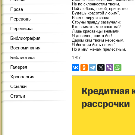
Не по склонностям твоим,
Пой любовь, покой, приятство:
Проза
Будешь красотой любим".
Взял я лиру и запел, —
Переводы
Струны правду зазвучали:
Кто внимать мне захотел?
Переписка
Лишь красавицы внимали.
Я доволен, света бог!
Библиография
Даром сим твоим небесным.
Я богатым быть не мог"
Воспоминания
Но я мил женам прелестным.
Библиотека
1797.
Галерея
Хронология
Ссылки
Статьи