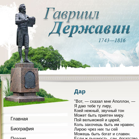
Дар
"Вот, — сказал мне Аполлон, —
Я даю тебе ту лиру,
Коей нежный, звучный тон
Может быть приятен миру.
Главная
Пой вельможей и царей,
Коль захочешь быть им нравен;
Биография
Лирою чрез них ты сей
Можешь быть богат и славен.
Поэзия
Если ж пышность, сан, богатство