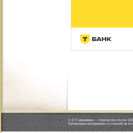
© «Г.Р. Державин — творчество поэта» 2
Публикация материалов со сноской на ист