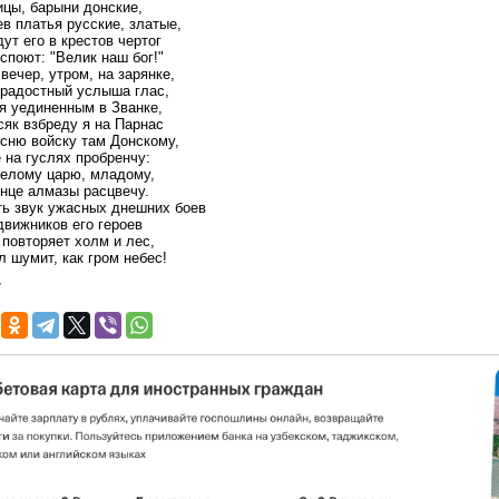
цы, барыни донские,
в платья русские, златые,
ут его в крестов чертог
споют: "Велик наш бог!"
вечер, утром, на зарянке,
 радостный услыша глас,
я уединенным в Званке,
сяк взбреду я на Парнас
сню войску там Донскому,
 на гуслях пробренчу:
белому царю, младому,
нце алмазы расцвечу.
ть звук ужасных днешних боев
вижников его героев
повторяет холм и лес,
л шумит, как гром небес!
7