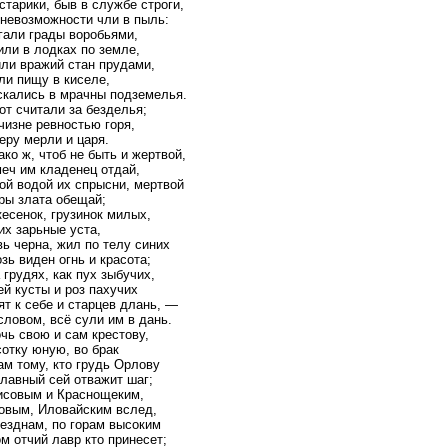
старики, быв в службе строги,
 невозможности чли в пыль:
гали грады воробьями,
ли в лодках по земле,
ли вражий стан прудами,
ли пищу в киселе,
скались в мрачны подземелья.
т считали за безделья;
чизне ревностью горя,
еру мерли и царя.
ко ж, чтоб не быть и жертвой,
еч им кладенец отдай,
ой водой их спрысни, мертвой
ры злата обещай;
есенок, грузинок милых,
их зарьные уста,
ь черна, жил по телу синих
зь виден огнь и красота;
 грудях, как пух зыбучих,
й кусты и роз пахучих
т к себе и старцев длань, —
словом, всё сули им в дань.
чь свою и сам крестову,
отку юную, во брак
м тому, кто грудь Орлову
лавный сей отважит шаг;
исовым и Краснощеким,
овым, Иловайским вслед,
езднам, по горам высоким
м отчий лавр кто принесет;