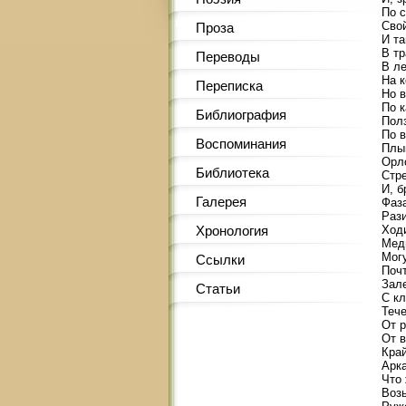
По с
Сво
Проза
И та
В тр
Переводы
В ле
На к
Переписка
Но в
По 
Библиография
Полз
По 
Воспоминания
Плы
Орл
Библиотека
Стр
И, б
Галерея
Фаза
Рази
Ходи
Хронология
Медв
Мог
Ссылки
Почт
Зале
Статьи
С кл
Теч
От р
От 
Край
Арк
Что 
Возь