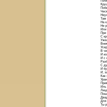
Гол
Кру
Поб
Чесм
Неу
Там
На 
Не р
Или
При
С к
Уже
Вне
Усе
В ч
И из
И с 
Раз
С д
И бу
И, з
Как 
Уран
Прим
Иль 
Лицо
Пошл
Два
Для
Ты р