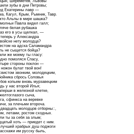
ицын, Шереметев, Львовы
шили зубы в дни Петровы;
ед Екатерины лавр —
а, Кагул, Крым, Рымник, Тавр.
жто Альпы в мире шашка?
 молньи Павла видел галл;
кляче белая рубашка
аз его в усы щелкал, —
 теперь у Александра
 войске нету молодца?
рестом на адска Саламандра
ль не сыщется бойца?
мли же моему ты гласу:
рдно помоляся Спасу,
етыре стороны поклон —
 ножон булат твой вон!
свистом звонким, молодецким,
бойника сбрось Соловья
убов копьем вновь мурзавецким
дь у нас второй Илья;
аперши в железной клетке,
желтоглазого сыча,
га, сфинкса на веревке
чи, за плечьми второча.
двадцать молодцов отборны::,
м, летами, ростом сходных.
и ты за себя за злым;
дцатый хоть — приедет с ним.
 лучшей храбрых душ поджоги
асскажи им русску быль,