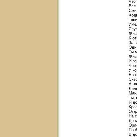
Что 
Все
Сжи
Ходи
Топи
Име
Спу
Живо
К от
За в
Одна
Ты м
Жив
И го
Черк
У ко
Бров
Скво
А на
Лиле
Маня
Ты, 
Я до
Крас
Отда
На с
Ден
Орл
По б
В до