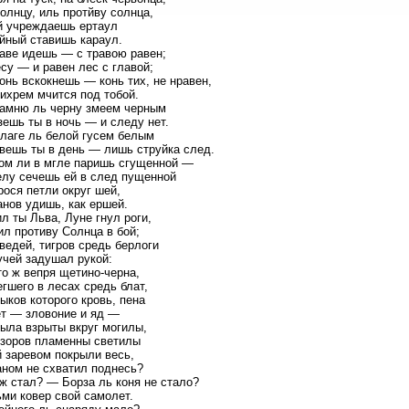
олнцу, иль протйву солнца,
й учреждаешь ертаул
йный ставишь караул.
аве идешь — с травою равен;
су — и равен лес с главой;
онь вскокнешь — конь тих, не нравен,
ихрем мчится под тобой.
камню ль черну змеем черным
ешь ты в ночь — и следу нет.
влаге ль белой гусем белым
вешь ты в день — лишь струйка след.
ом ли в мгле паришь сгущенной —
елу сечешь ей в след пущенной
рося петли округ шей,
нов удишь, как ершей.
л ты Льва, Луне гнул роги,
л противу Солнца в бой;
едей, тигров средь берлоги
учей задушал рукой:
о ж вепря щетино-черна,
гшего в лесах средь блат,
ыков которого кровь, пена
ет — зловоние и яд —
ыла взрыты вкруг могилы,
взоров пламенны светилы
 заревом покрыли весь,
аном не схватил поднесь?
ж стал? — Борза ль коня не стало?
ми ковер свой самолет.