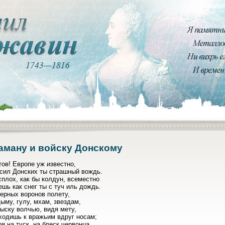
аману и войску Донскому
ов! Европе уж известно,
 сил Донских ты страшный вождь.
плох, как бы колдун, всеместно
шь как снег ты с туч иль дождь.
ерных воронов полету,
ыму, гулу, мхам, звездам,
ыску волчью, видя мету,
ходишь к вражьим вдруг носам;
ря на туск, на блеск червонца,