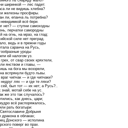
ейного ль снаряду мало?
ни ширинкой — лес падет.
аса ли не видишь хлебна?
жи железны просфиры.
н ли, епанча ль потребна?
невидимкой всё бери.
ог нет? — ступни самоходны
ень, перчатки самородны
й на огнь, на мраз, на глад:
ийской силе нет преград.
ло, ведь и в прежни годы
тала саранча на Русь,
гообразные уроды
или ей налогом уз.
грех, от свар своих кряхтели,
яли янством и главы, —
ишь на бога мы воззрели,
на вспрянули будто львы.
враг чипчак — и где чипчаки?
недруг лях — и где те ляхи?
сей, был тот — их нет; а Русь?..
 знай, мотай себе на ус.
ак же это так случалось?
тились, как днесь, цари;
мудро всё распоряжалось,
ли рать богатыри:
 Святославиче Добрыня
 дракона в облаках;
нец Донского — исполина
рского поверг во прах.