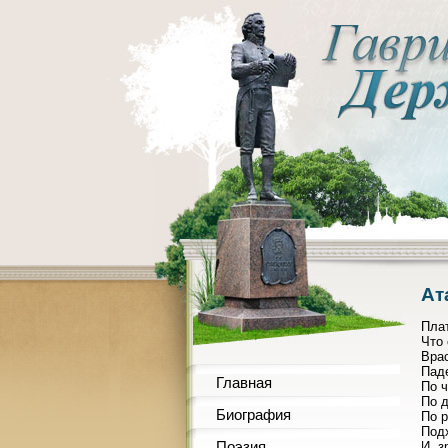
Ат
Плат
Что
Врас
Паде
Главная
По ч
По д
Биография
По р
Под
Поэзия
И, з