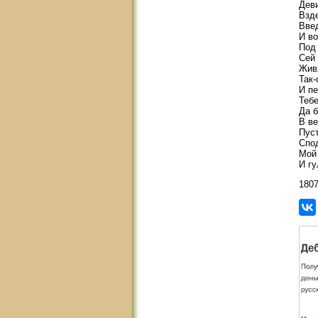
Деви
Взде
Введ
И во
Под 
Сей
Жив
Так-
И пе
Тебе
Да 
В ве
Пус
Спод
Мой 
И гу
180