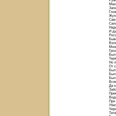
Руж
Мах
Зап
Гло
Жупа
Сам 
Сап
Над
И ду
Росс
Быва
Взле
Мно
Гроз
Был 
Тер
Но л
От с
Был 
Был 
Был 
Всяк
Да к
Забо
Пре
Води
При
Убил
Чер
Тата