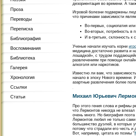
дезориентация во времени. А так
Проза
Игровой болезни подвержены люд
что причинами зависимости являю
Переводы
Во-первых, социопатия ил
Переписка
Во-вторых, потребность в 
И в-третьих, склонность к 
Библиография
Ученые начали изучать корни
игр
Воспоминания
медицина достаточно развита и н
лошадкой», с трудом поддающейс
Библиотека
развлечениям при помощи онлай
алкоголя или наркотиков.
Галерея
Известно ли вам, что зависимост
Хронология
начало в эпоху Нового времени. 
азартные развлечения более пол
Ссылки
Михаил Юрьевич Лермо
Статьи
Про этого гения слова и рифмы ре
что Лермонтов никогда не влезал 
очень много. Но биография поэта 
Лермонтов любил не только сами 
большинство дуэлей, в которых у
потому что страдали его честь и 
Вот, например, цитата из поэмы "