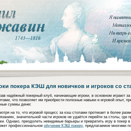
оки покера КЭШ для новичков и игроков со с
рав надёжный покерный клуб, начинающие игроки, в основном играют з
тами, что позволяет им приобрести полезные навыки и игровой опыт, пр
ные суммы денег.
отря на то, что игровой процесс за кэш столами протекает в более раз
язаниях, значительной части игроков не удаётся перейти за столы, гд
ки. Однако, преодолеть невидимые барьеры и превратить игру в покер в
ожет профессиональное
обучение КЭШ покеру
, предлагаемое многими 