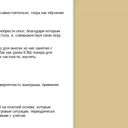
самостоятельно, тогда как обучение
иобрести опыт, благодаря которым
толу, и, совершенствуя свою игру,
 для многих из них занятия с
Так как уроки КЭШ покера для
 частности, изучить:
ь вероятность выигрыша, применяя
 на платной основе, которые
гровые ситуации, периодически
ение с учётом: