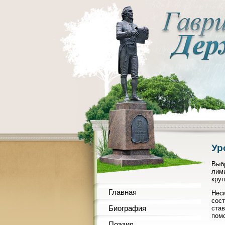
Ур
Выб
лими
круп
Главная
Несм
сост
Биография
став
пом
Поэзия