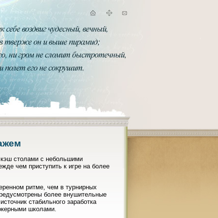
тажем
а кэш столами с небольшими
ежде чем приступить к игре на более
меренном ритме, чем в турнирных
е предусмотрены более внушительные
 источник стабильного заработка
покерными школами.