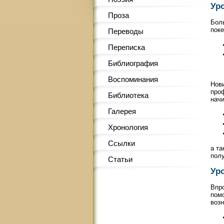
Ур
Проза
Боль
поке
Переводы
Переписка
Библиография
Воспоминания
Нови
проф
Библиотека
начи
Галерея
Хронология
Ссылки
а та
полу
Статьи
Ур
Впро
помо
возн