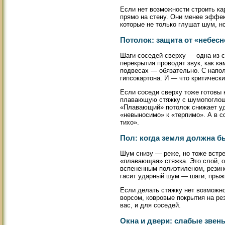
Если нет возможности строить к
прямо на стену. Они менее эффе
которые не только глушат шум, н
Потолок: защита от «небес
Шаги соседей сверху — одна из 
перекрытия проводят звук, как 
подвесах — обязательно. С напо
гипсокартона. И — что критическ
Если соседи сверху тоже готовы 
плавающую стяжку с шумопоглощ
«Плавающий» потолок снижает уд
«невыносимо» к «терпимо». А в с
тихо».
Пол: когда земля должна б
Шум снизу — реже, но тоже встре
«плавающая» стяжка. Это слой, 
вспененным полиэтиленом, резино
гасит ударный шум — шаги, прыжк
Если делать стяжку нет возможн
ворсом, ковровые покрытия на ре
вас, и для соседей.
Окна и двери: слабые звен