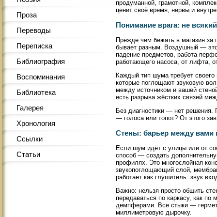
продуманной, грамотной, комплек
ценит своё время, нервы и внутре
Проза
Понимание врага: не всяки
Переводы
Прежде чем бежать в магазин за 
Переписка
бывает разным. Воздушный — это 
падение предметов, работа перфо
Библиография
работающего насоса, от лифта, о
Каждый тип шума требует своего
Воспоминания
которые поглощают звуковую вол
между источником и вашей стеной
Библиотека
есть разрыва жёстких связей ме
Галерея
Без диагностики — нет решения. 
— голоса или топот? От этого зав
Хронология
Стены: барьер между вами
Ссылки
Если шум идёт с улицы или от с
Статьи
способ — создать дополнительную
профилях. Это многослойная конс
звукопоглощающий слой, мембрана
работает как глушитель: звук вхо
Важно: нельзя просто обшить сте
передаваться по каркасу, как п
демпферами. Все стыки — гермет
миллиметровую дырочку.