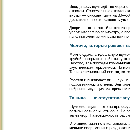
Иногда весь шум идёт не через с
стеклом. Современные стеклопаке
внутри — снижают шум на 30—50 
достаточно просто заменить упло
Двери — тоже частый источник п
уплотнителем по периметру, с по
наполнителем из минваты или пе
Мелочи, которые решают вс
Можно сделать идеальную шумоиз
трубой, негерметичный стык у окн
Поэтому все проходы коммуникаци
акустическим герметиком. Не мон
Только специальный состав, кото
Розетки и выключатели — лучше 
подрозетником и стеной. Вентил
виброизолирующим материалом и 
Тишина — не отсутствие зву
Шумоизоляция — это не про созда
возможность слышать себя. На во
телевизор. На возможность рассла
Это инвестиция не в материалы, 
меньше ссор, меньше раздражени