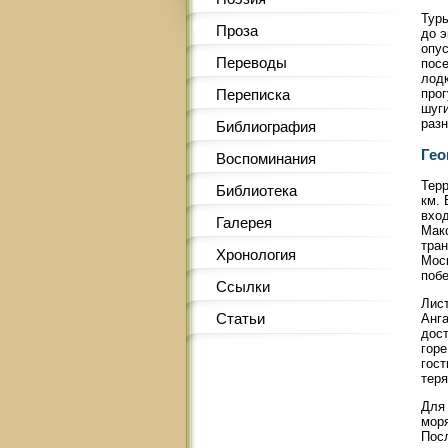
Тур
Проза
до э
опус
Переводы
посе
лодк
прог
Переписка
шуг
разн
Библиография
Гео
Воспоминания
Терр
Библиотека
км. 
вход
Галерея
Макс
тран
Хронология
Моск
поб
Ссылки
Лист
Статьи
Анга
дост
горе
гост
тер
Для 
моря
Посл