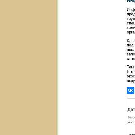
Инф
Инфр
пред
труд
спец
коли
орга
Клю
под
посл
запо
ста
Тем 
Его 
экос
окру