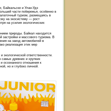
е, Байкальске и Улан-Удэ
большей части побережья, особенно в
палаточный туризм, размещаясь в
узку на экосистему — рост
отря на усилия экологических
ением природы. Байкал находится
 застройки и массового туризма. В
ения на заезд автомобилей в
ако реализация этих мер
и экологической ответственности.
з самых древних и хрупких
 и осознанного отношения к
ой, но и глубоко личной.