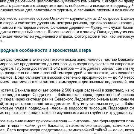
ник для работников целлюлозно-бумажного комбината. Сегодня он превр
изма, с развитыми маршрутами вдоль побережья и выходом к водопаду 
лярная точка для палаточного туризма, с песчаным пляжем и возможно
бое место занимает остров Ольхон — крупнейший из 27 островов Байкал
и озера и считается духовным центром региона, где сохранились тради
 зимой и на пароме летом. Основная деревня — Хужир — служит базой 
одится священный камень Шаман-камень, и к заливу Очки, одному из са
лекает любителей уединённого отдыха, фотографов и тех, кто интерес
т.
родные особенности и экосистема озера
ал расположен в активной тектонической зоне, являясь частью Байкаль
ирование продолжается до сих пор: дно озера опускается со скоростью 
одятся. Глубина достигает 1 642 метров — это делает Байкал самым г
а разделена на слои с разной температурой и плотностью, что создаёт
низмов. Вода отличается высокой степенью прозрачности — до 40 метров
ичием эндемичного эпифитного гаммаруса и диатомовых водорослей, оч
истема Байкала включает более 2 500 видов растений и животных, из к
ше нигде в мире. Среди них — байкальская нерпа, единственный пресно
л сюда через систему рек из Северного Ледовитого океана миллионы ле
й, которая также является эндемиком. Другие уникальные виды — байк
ктовые губки и подводные «леса» из водоросли тиссоция. Подводная фл
их пор остаются недостаточно изученными из-за глубины и труднодосту
ое значение имеет прибрежная зона — литораль, где формируются пляж
ают птицы — чайки, утки, бакланы, а также млекопитающие, такие как с
ля. Леса вокруг озера представлены темнохвойной тайгой — елью, пихт