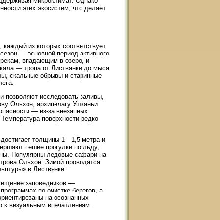
ддерживая микроклимат. Однако
нности этих экосистем, что делает
, каждый из которых соответствует
 сезон — основной период активного
 рекам, впадающим в озеро, и
кала — тропа от Листвянки до мыса
ры, скальные обрывы и старинные
лега.
ни позволяют исследовать заливы,
ову Ольхон, архипелагу Ушканьи
опасности — из-за внезапных
 Температура поверхности редко
 достигает толщины 1—1,5 метра и
ершают пешие прогулки по льду,
ны. Популярны ледовые сафари на
строва Ольхон. Зимой проводятся
льптуры» в Листвянке.
осещение заповедников —
 программах по очистке берегов, а
 ориентированы на осознанных
о к визуальным впечатлениям.