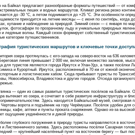
ы на Байкал предлагают разнообразные форматы путешествий — от ком
кстремальных пеших и водных маршрутов. Климат региона резко контин
кается до -30 °C, а летом поднимается до +25 °C. Эти особенности опр
щаемости приходится на летние месяцы — с июня по сентябрь, когда д
ах, купание и наблюдение за природой. Зимний сезон — с января по м
улок, фотосафари по прозрачному льду и уникальных природных явлений
и и ледяные волны. Каждый сезон формирует собственный туристический
ые категории путешественников.
графия туристических маршрутов и ключевые точки доступ
итория озера протянулась с юго-запада на северо-восток на 636 киломе
Береговая линия превышает 2 000 км, включая множество заливов, мыс
а для туристов являются города Иркутск и Улан-Удэ, а также посёлки Л
имиха и Курортный. Иркутск, расположенный в 70 км от южной оконечно
спортным и логистическим хабом. Сюда прибывают туристы по Транссиб
вы, Новосибирска, Владивостока и других городов. Отсюда организуют
ережью.
вянка — один из самых развитых туристических посёлков на Байкале. О
ра вытекает из озера, и сочетает в себе развитую инфраструктуру и бл
опримечательностям. Здесь находится Байкальский музей, смотровая п
 Чертовы ворота и подъёмник на гору Черёмушки. Посёлок удобен для с
иницы, кафе, аптеки и пункты проката снаряжения. Однако из-за высоко
яет ощущение уединённости и дикой природы.
более глубокого погружения в природу туристы направляются в восточ
 и Лиственничного залива. Здесь расположены посёлки Сахарная голова
едний — крупнейший населённый пункт на восточном берегу — был пост