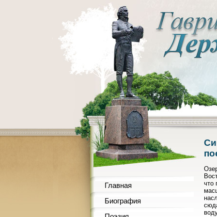
Си
по
Озе
Вост
что
Главная
масш
нас
Биография
сюда
воду
Поэзия