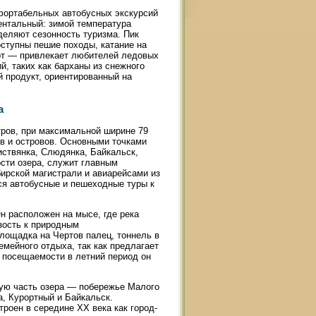
фортабельных автобусных экскурсий
ентальный: зимой температура
еделяют сезонность туризма. Пик
оступны пешие походы, катание на
арт — привлекает любителей ледовых
, таких как барханы из снежного
 продукт, ориентированный на
а
тров, при максимальной ширине 79
ов и островов. Основными точками
иствянка, Слюдянка, Байкальск,
сти озера, служит главным
ирской магистрали и авиарейсами из
ся автобусные и пешеходные туры к
н расположен на мысе, где река
изость к природным
лощадка на Чертов палец, тоннель в
емейного отдыха, так как предлагает
й посещаемости в летний период он
ную часть озера — побережье Малого
, Курортный и Байкальск.
роен в середине XX века как город-