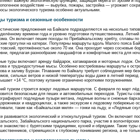
олняют важную экологическую функцию, защищая берега от эрозии и по
опогенное воздействие — вырубка, пожары, застройка — угрожает сохра
осы экологического туризма особенно актуальными.
ы туризма и сезонные особенности
стические предложения на Байкале подразделяются на несколько типов
делённому времени года и уровню подготовки путешественника. Летний
зма. Он включает пешие походы по Прибайкальскому хребту, сплавы по
ские прогулки на катерах. Популярны маршруты вдоль Малого пояса Бай
товский, протяжённостью около 70 км. Она проходит через сосновые бо
евни, предлагая разнообразие ландшафтов и комфортные места для ноч
ные туры включают аренду байдарок, катамаранов и моторных лодок. О
рова и труднодоступные мысы. Особенно востребованы маршруты к остр
ова и заливу Бурхан. Плавание по Байкалу требует соблюдения мер без
мов, сильных ветров и низкой температуры воды даже в летний период.
ышает +14 °C, поэтому купание ограничено короткими погружениями.
ний туризм строится вокруг ледовых маршрутов. С февраля по март лёд
новится безопасным для пеших и автомобильных переходов. Туристы сов
ографируют подледные пузыри метана, ледяные волны и снежные барха
орожниках и квадроциклах, а также экскурсии к ледовому побережью о
ивали, такие как «Байкальская миля» — гонки на льду, и «Ледяные ску
е развивается экологический и этнокультурный туризм. Он включает п
альского, Забайкальского национального парка, участие в волонтёрских
е знакомство с бурятскими традициями, кухней и обрядами. Такие туры
шественников, стремящихся к глубокому пониманию региона, а не тольк