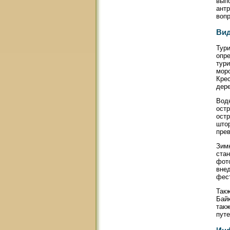
вып
антр
вопр
Вид
Тури
опре
тури
мор
Крес
дер
Вод
ост
остр
штор
прев
Зим
ста
фот
внед
фест
Такж
Байк
такж
путе