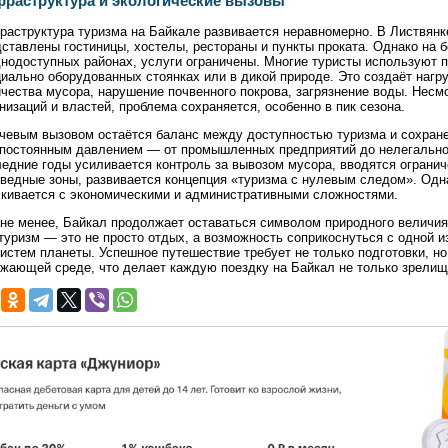
раструктура и экологические вызовы
аструктура туризма на Байкале развивается неравномерно. В Листвянк
ставлены гостиницы, хостелы, рестораны и пункты проката. Однако на 
нодоступных районах, услуги ограничены. Многие туристы используют 
иально оборудованных стоянках или в дикой природе. Это создаёт нагр
чества мусора, нарушение почвенного покрова, загрязнение воды. Несм
низаций и властей, проблема сохраняется, особенно в пик сезона.
чевым вызовом остаётся баланс между доступностью туризма и сохран
 постоянным давлением — от промышленных предприятий до нелегальной
едние годы усиливается контроль за вывозом мусора, вводятся огранич
ведные зоны, развивается концепция «туризма с нулевым следом». Одн
лкивается с экономическими и административными сложностями.
не менее, Байкал продолжает оставаться символом природного величия 
туризм — это не просто отдых, а возможность соприкоснуться с одной и
истем планеты. Успешное путешествие требует не только подготовки, но
жающей среде, что делает каждую поездку на Байкал не только зрелищн