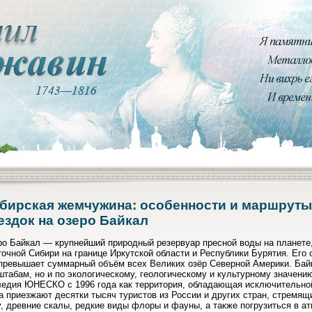
бирская жемчужина: особенности и маршруты
ездок на озеро Байкал
ро Байкал — крупнейший природный резервуар пресной воды на планете
очной Сибири на границе Иркутской области и Республики Бурятия. Его 
 превышает суммарный объём всех Великих озёр Северной Америки. Байк
табам, но и по экологическому, геологическому и культурному значени
ледия ЮНЕСКО с 1996 года как территория, обладающая исключительно
 приезжают десятки тысяч туристов из России и других стран, стремящ
, древние скалы, редкие виды флоры и фауны, а также погрузиться в а