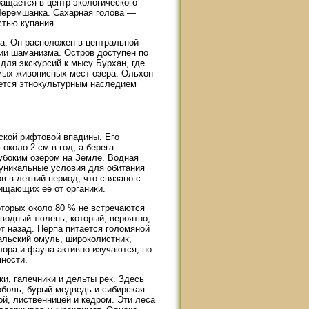
ащается в центр экологического
Черемшанка. Сахарная голова —
стью купания.
а. Он расположен в центральной
ции шаманизма. Остров доступен по
для экскурсий к мысу Бурхан, где
мых живописных мест озера. Ольхон
уется этнокультурным наследием
ской рифтовой впадины. Его
около 2 см в год, а берега
лубоким озером на Земле. Водная
 уникальные условия для обитания
 в летний период, что связано с
ищающих её от органики.
оторых около 80 % не встречаются
водный тюлень, который, вероятно,
т назад. Нерпа питается голомяной
альский омуль, широколистник,
ора и фауна активно изучаются, но
пности.
и, галечники и дельты рек. Здесь
оболь, бурый медведь и сибирская
ой, лиственницей и кедром. Эти леса