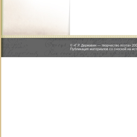
© «Г.Р. Державин — творчество поэта» 2
Публикация материалов со сноской на ист