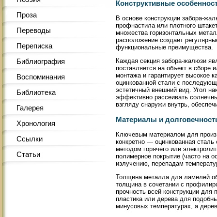
Конструктивные особенност
Проза
В основе конструкции забора-жал
профнастила или плотного штакет
Переводы
множества горизонтальных метал
расположение создает регулярные
Переписка
функциональные преимущества.
Каждая секция забора-жалюзи явл
Библиография
поставляется на объект в сборе 
монтажа и гарантирует высокое к
Воспоминания
оцинкованной стали с последующ
эстетичный внешний вид. Угол на
Библиотека
эффективно рассеивать солнечный
взгляду снаружи внутрь, обеспеч
Галерея
Материалы и долговечност
Хронология
Ключевым материалом для произв
Ссылки
конкретно — оцинкованная сталь
методом горячего или электролит
Статьи
полимерное покрытие (часто на о
излучению, перепадам температу
Толщина металла для ламелей обы
толщина в сочетании с профилир
прочность всей конструкции для 
пластика или дерева для подобны
минусовых температурах, а дерев