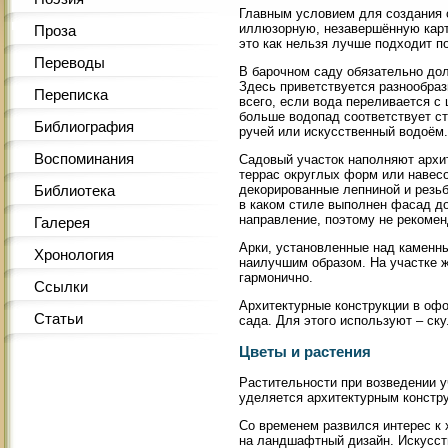
Главным условием для создания 
иллюзорную, незавершённую карт
Проза
это как нельзя лучше подходит по
Переводы
В барочном саду обязательно до
Здесь приветствуется разнообра
Переписка
всего, если вода переливается с
больше водопад соответствует с
Библиография
ручей или искусственный водоём.
Воспоминания
Садовый участок наполняют архит
террас округлых форм или навесо
декорированные лепниной и резьб
Библиотека
в каком стиле выполнен фасад д
направление, поэтому не рекомен
Галерея
Арки, установленные над каменны
Хронология
наилучшим образом. На участке ж
гармонично.
Ссылки
Архитектурные конструкции в оф
Статьи
сада. Для этого используют – ск
Цветы и растения
Растительности при возведении у
уделяется архитектурным констру
Со временем развился интерес к 
на ландшафтный дизайн. Искусств