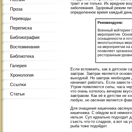
тракт и не только. Их вредное в
заболевания. Здоровый режим пита
Проза
определенное время каждый день
Переводы
Рекомендуем:
Переписка
Военный кейтеринг 
мероприятие. Основ
Библиография
оснащенности и гото
многотысячных меро
Воспоминания
на мероприятии на 
позволяет организо
ресторанным уровн
Библиотека
Галерея
Если вспомнить, как в детском са
завтрак. Завтрак является осново
Хронология
выходной. Но завтрак необходим 
начинает работать. Если завести
Ссылки
Утром появляются силы, часа чер
что очень хотелось вечером вкус
Статьи
завтраком. Как её в детстве не х
любую, но овсяная является фав
Для очищения кишечника овсяную 
кишечника. С обедом всё немного
нельзя. Суп идеально подходит д
съесть что-то сладкое, а вот на 
рыба тоже подойдет.