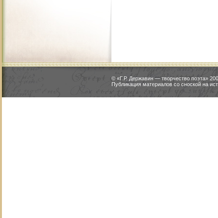
© «Г.Р. Державин — творчество поэта» 2
Публикация материалов со сноской на ист