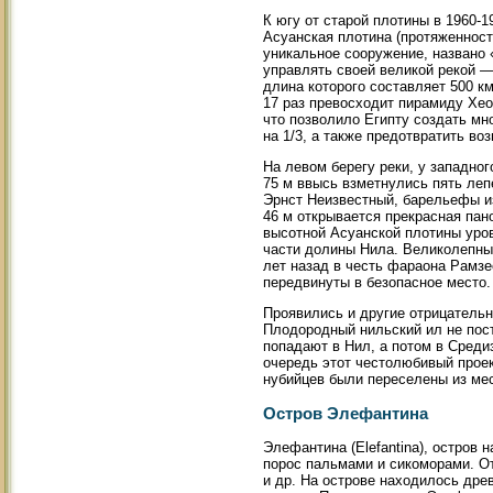
К югу от старой плотины в 1960-1
Асуанская плотина (протяженность
уникальное сооружение, названо
управлять своей великой рекой 
длина которого составляет 500 км
17 раз превосходит пирамиду Хе
что позволило Египту создать м
на 1/3, а также предотвратить в
На левом берегу реки, у западно
75 м ввысь взметнулись пять леп
Эрнст Неизвестный, барельефы из
46 м открывается прекрасная пан
высотной Асуанской плотины уро
части долины Нила. Великолепны
лет назад в честь фараона Рамзе
передвинуты в безопасное место.
Проявились и другие отрицательн
Плодородный нильский ил не пос
попадают в Нил, а потом в Среди
очередь этот честолюбивый проек
нубийцев были переселены из мес
Остров Элефантина
Элефантина (Elefantina), остров 
порос пальмами и сикоморами. Отк
и др. На острове находилось дре