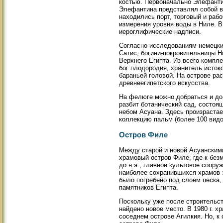
костью. Первоначально Элефантин
Элефантина представлял собой в
находились порт, торговый и раб
измерения уровня воды в Ниле. В
иероглифические надписи.
Согласно исследованиям немецки
Сатис, богини-покровительницы Н
Верхнего Египта. Из всего компл
бог плодородия, хранитель исток
бараньей головой. На острове ра
древнеегипетского искусства.
На фелюге можно добраться и до 
разбит ботанический сад, состоя
небом Асуана. Здесь произраста
коллекцию пальм (более 100 видо
Остров Филе
Между старой и новой Асуанским
храмовый остров Филе, где к без
до н.э., главное культовое соор
наиболее сохранившихся храмов 
было погребено под слоем песка,
памятников Египта.
Поскольку уже после строительст
найдено новое место. В 1980 г. 
соседнем острове Агилкия. Но, 