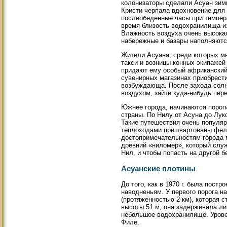
колонизаторы сделали Асуан зимн
Кристи черпала вдохновение для 
послеобеденные часы при темпера
время близость водохранилища и
Влажность воздуха очень высокая
набережные и базары наполняютс
Жители Асуана, среди которых мн
такси и возницы конных экипажей
придают ему особый африканский
сувенирных магазинах приобрести
возбуждающа. После захода солн
воздухом, зайти куда-нибудь пере
Южнее города, начинаются порог
страны. По Нилу от Асуна до Лук
Такие путешествия очень популяр
теплоходами пришвартованы фелю
достопримечательностям города 
древний «ниломер», который служ
Нил, и чтобы попасть на другой б
Асуанские плотины
До того, как в 1970 г. была пост
наводненьям. У первого порога н
(протяженностью 2 км), которая ст
высоты 51 м, она задерживала ли
небольшое водохранилище. Уровен
Филе.