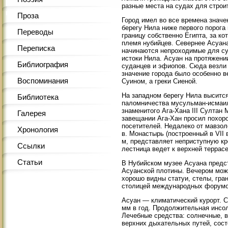
разные места на судах для строи
Проза
Город имел во все времена значе
берегу Нила ниже первого порог
Переводы
границу собственно Египта, за к
племя нубийцев. Севернее Асуан
Переписка
начинаются непроходимые для суд
истоки Нила. Асуан на протяжени
Библиография
суданцев и эфиопов. Сюда везли
значение города было особенно в
Воспоминания
Суином, а греки Сиеной.
На западном берегу Нила высится
Библиотека
паломничества мусульман-исмаили
знаменитого Ага-Хана III Султан
Галерея
завещании Ага-Хан просил похорон
посетителей. Недалеко от мавзол
Хронология
в. Монастырь (построенный в VII в
м, представляет неприступную кр
Ссылки
лестница ведет к верхней террас
Статьи
В Нубийском музее Асуана предс
Асуанской плотины. Вечером мож
хорошо видны статуи, стелы, гра
столицей международных форумо
Асуан — климатический курорт. С
мм в год. Продолжительная инсол
Лечебные средства: солнечные, в
верхних дыхательных путей, сос