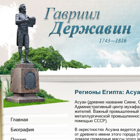
Регионы Египта: Асу
Асуан (древнее название Сиене, С
Административный центр мухафазы
жителей. Важный промышленный ц
металлургической промышленност
Главная
помощью СССР).
Биография
В окрестностях Асуана ведется д
от древнего имени этого города 
ломали громадные массы этого зна
Поэзия