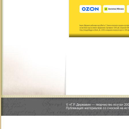
© «Г.Р. Державин — творчество поэта» 2
Публикация материалов со сноской на ист