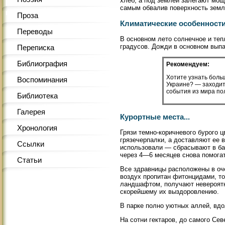
хлеб, а под землёй залегают мощ
самым обвалив поверхность земл
Проза
Климатические особенности 
Переводы
В основном лето солнечное и теп
градусов. Дожди в основном вып
Переписка
Библиография
Рекомендуем:
Хотите узнать боль
Воспоминания
Украине? — заходит
события из мира пол
Библиотека
Галерея
Курортные места...
Хронология
Грязи темно-коричневого бурого 
грязечерпалки, а доставляют ее 
Ссылки
использовали — сбрасывают в бас
через 4—6 месяцев снова помога
Статьи
Все здравницы расположены в оче
воздух пропитан фитонцидами, т
ландшафтом, получают невероятн
скорейшему их выздоровлению.
В парке полно уютных аллей, вдо
На сотни гектаров, до самого Се