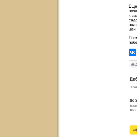
Еще 
возд
к з
сад
поли
или 
Посл
побе