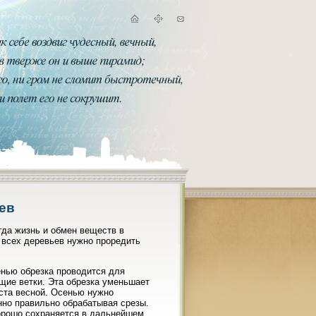
ев
гда жизнь и обмен веществ в
 всех деревьев нужно проредить
енью обрезка проводится для
щие ветки. Эта обрезка уменьшает
оста весной. Осенью нужно
нно правильно обрабатывая срезы.
хорошо сохраняется в дальнейшем.