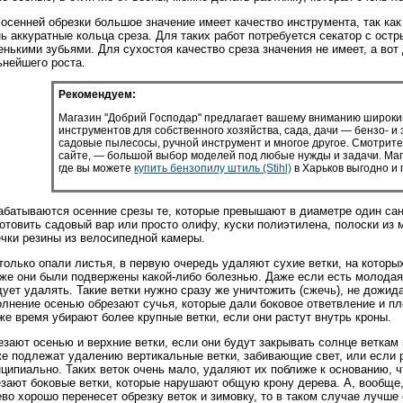
осенней обрезки большое значение имеет качество инструмента, так ка
ь аккуратные кольца среза. Для таких работ потребуется секатор с ост
нькими зубьями. Для сухостоя качество среза значения не имеет, а вот 
ьнейшего роста.
Рекомендуем:
Магазин "Добрий Господар" предлагает вашему вниманию широки
инструментов для собственного хозяйства, сада, дачи — бензо- и
садовые пылесосы, ручной инструмент и многое другое. Смотрит
сайте, — большой выбор моделей под любые нужды и задачи. Маг
где вы можете
купить бензопилу штиль (Stihl)
в Харьков выгодно и 
абатываются осенние срезы те, которые превышают в диаметре один сан
отовить садовый вар или просто олифу, куски полиэтилена, полоски из 
чки резины из велосипедной камеры.
только опали листья, в первую очередь удаляют сухие ветки, на которы
же они были подвержены какой-либо болезнью. Даже если есть молодая 
ует удалять. Такие ветки нужно сразу же уничтожить (сжечь), не дожид
лнение осенью обрезают сучья, которые дали боковое ответвление и п
же время убирают более крупные ветки, если они растут внутрь кроны.
зают осенью и верхние ветки, если они будут закрывать солнце веткам
е подлежат удалению вертикальные ветки, забивающие свет, или если 
ципиально. Таких веток очень мало, удаляют их поближе к основанию, ч
зают боковые ветки, которые нарушают общую крону дерева. А, вообще,
во хорошо перенесет обрезку веток и зимовку, то в таком случае лучше 