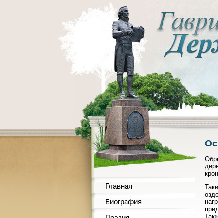
Ос
Обре
дере
крон
Главная
Таки
оздо
Биография
нагр
прид
Такж
Поэзия