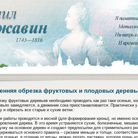
енняя обрезка фруктовых и плодовых деревь
зку фруктовых деревьев необходимо проводить как раз таки осенью, ко
вьях замедляется, а движение сока приостанавливается. Практически у
у и обрезать все старые и сухие ветки.
е работы проводятся и весной (для формирования кроны), но именно ос
ровления дерева. В это время устраняются сухие, болезненные, мешаю
узку на основное дерево и создают предпосылки для стремительного р
ерживаться основного правила – срезаем меньше и толще, соответстве
е осенью, в отличие от весны, можно делать растяжку, которая очень 