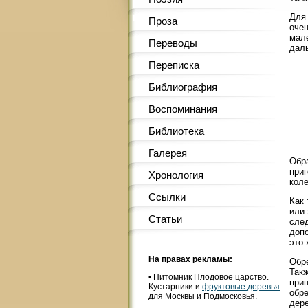
Для 
Проза
очен
мале
Переводы
дал
Переписка
Библиография
Воспоминания
Библиотека
Галерея
Обр
приг
Хронология
коле
Ссылки
Как 
или 
Статьи
след
допо
это 
На правах рекламы:
Обре
Такж
•
Питомник Плодовое царство.
прин
Кустарники и
фруктовые деревья
обре
для Москвы и Подмосковья.
дере