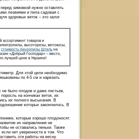
к перед зимовкой нужно оставлять
рыми лезвиями и пила садовая с
для здоровых веток – это залог
й ассортимент товаров и
 электропилы, высоторезы, мотокосы,
е
стоимость бензопилы Штиль
на
азин «Добрый Господар» – место,
по лучшей цене в Украине!
тиметр. Для этой цели необходимо
мешковины по 4-5 см и нарезать
х не было плодов и даже листьев,
поросль на кончиках веток, их
аясь их полного высыхания. В
лодоношение которых закончилось. В
 пониже, которые хорошо плодоносят.
развитие их направления не
тобы не оставались пеньки. Также
 если нет уверенности в том. Что
оставить эти работы на весну.