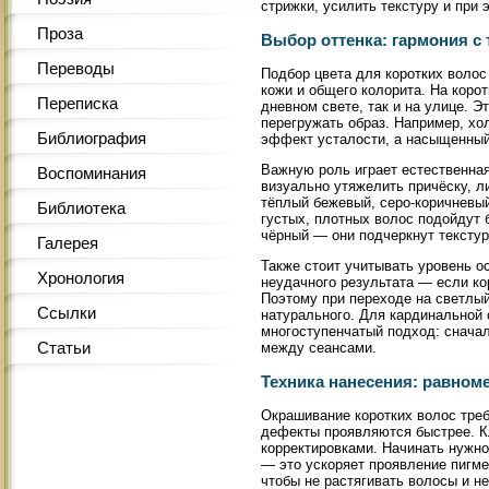
стрижки, усилить текстуру и при 
Проза
Выбор оттенка: гармония с
Переводы
Подбор цвета для коротких волос 
кожи и общего колорита. На коро
Переписка
дневном свете, так и на улице. Э
перегружать образ. Например, хо
Библиография
эффект усталости, а насыщенный 
Важную роль играет естественная
Воспоминания
визуально утяжелить причёску, 
тёплый бежевый, серо-коричневый
Библиотека
густых, плотных волос подойдут
чёрный — они подчеркнут тексту
Галерея
Также стоит учитывать уровень о
Хронология
неудачного результата — если ко
Поэтому при переходе на светлый
Ссылки
натурального. Для кардинальной
многоступенчатый подход: сначал
Статьи
между сеансами.
Техника нанесения: равном
Окрашивание коротких волос треб
дефекты проявляются быстрее. Кл
корректировками. Начинать нужно 
— это ускоряет проявление пигмен
чтобы не растягивать волосы и не