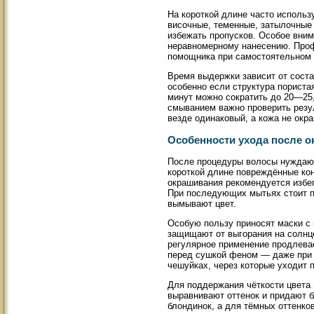
На короткой длине часто использ
височные, теменные, затылочные 
избежать пропусков. Особое вним
неравномерному нанесению. Проф
помощника при самостоятельном 
Время выдержки зависит от соста
особенно если структура пориста
минут можно сократить до 20—25
смыванием важно проверить резуль
везде одинаковый, а кожа не окр
Особенности ухода после 
После процедуры волосы нуждают
короткой длине повреждённые кон
окрашивания рекомендуется избег
При последующих мытьях стоит п
вымывают цвет.
Особую пользу приносят маски с 
защищают от выгорания на солнце
регулярное применение продлева
перед сушкой феном — даже при 
чешуйках, через которые уходит п
Для поддержания чёткости цвета 
выравнивают оттенок и придают 
блондинок, а для тёмных оттенко