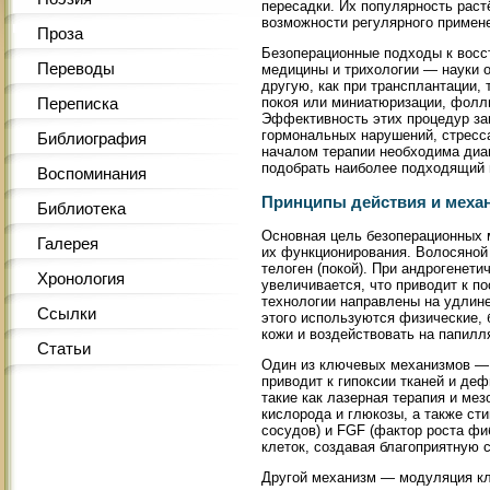
пересадки. Их популярность раст
возможности регулярного примен
Проза
Безоперационные подходы к восс
Переводы
медицины и трихологии — науки 
другую, как при трансплантации,
покоя или миниатюризации, фолли
Переписка
Эффективность этих процедур за
гормональных нарушений, стресс
Библиография
началом терапии необходима диаг
подобрать наиболее подходящий 
Воспоминания
Принципы действия и меха
Библиотека
Основная цель безоперационных 
Галерея
их функционирования. Волосяной 
телоген (покой). При андрогенет
Хронология
увеличивается, что приводит к п
технологии направлены на удлин
Ссылки
этого используются физические,
кожи и воздействовать на папилл
Статьи
Один из ключевых механизмов — 
приводит к гипоксии тканей и де
такие как лазерная терапия и ме
кислорода и глюкозы, а также ст
сосудов) и FGF (фактор роста фи
клеток, создавая благоприятную 
Другой механизм — модуляция кл