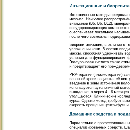
Инъекционные и биоревита
Инъекционные методы предполага
мезоигл. Наиболее распространё
витаминов (B5, B6, B12), минерал
сосудорасширяющих компонентов.
обеспечивает локальное насыщени
после чего возможны поддержив
Биоревитализация, в отличие от 
увлажнении кожи. В состав вводи
массы, способная удерживать вод
условия для функционирования фо
Гиалуроновая кислота также стим
и предотвращает его преждеврем
PRP-терапия (плазмотерапия) зан
венозной крови пациента, её це
введение в зоны истончения воло
используется аутологичный мате
выпадение, а через 4—6 месяцев
утолщаются. Клинические исслед
курса. Однако метод требует выс
скорость вращения центрифуги и 
Домашние средства и подд
Параллельно с профессиональным
специализированных средств. Ша