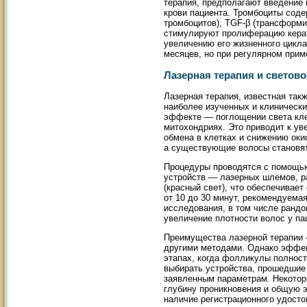
терапия, предполагают введение 
крови пациента. Тромбоциты соде
тромбоцитов), TGF-β (трансформи
стимулируют пролиферацию керат
увеличению его жизненного цикл
месяцев, но при регулярном прим
Лазерная терапия и светово
Лазерная терапия, известная такж
наиболее изученных и клиническ
эффекте — поглощении света кле
митохондриях. Это приводит к у
обмена в клетках и снижению оки
а существующие волосы становят
Процедуры проводятся с помощью
устройств — лазерных шлемов, ра
(красный свет), что обеспечивае
от 10 до 30 минут, рекомендуема
исследования, в том числе ранд
увеличение плотности волос у пац
Преимущества лазерной терапии 
другими методами. Однако эффект
этапах, когда фолликулы полнос
выбирать устройства, прошедшие
заявленным параметрам. Некотор
глубину проникновения и общую 
наличие регистрационного удосто