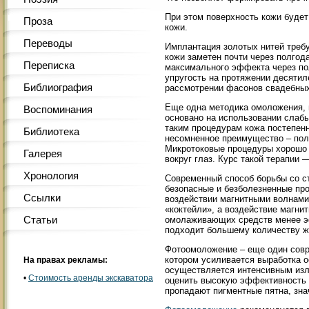
При этом поверхность кожи буде
Проза
кожи.
Переводы
Имплантация золотых нитей требу
кожи заметен почти через полгод
Переписка
максимального эффекта через по
упругость на протяжении десятил
Библиография
рассмотрении фасонов свадебных
Еще одна методика омоложения, 
Воспоминания
основано на использовании слаб
таким процедурам кожа постепен
Библиотека
несомненное преимущество – полн
Микротоковые процедуры хорошо 
Галерея
вокруг глаз. Курс такой терапии 
Хронология
Современный способ борьбы со с
безопасные и безболезненные пр
Ссылки
воздействии магнитными волнами
«коктейли», а воздействие магни
Статьи
омолаживающих средств менее э
подходит большему количеству 
Фотоомоложение – еще один совр
котором усиливается выработка 
На правах рекламы:
осуществляется интенсивным изл
•
Стоимость аренды экскаватора
оценить высокую эффективность п
пропадают пигментные пятна, зна