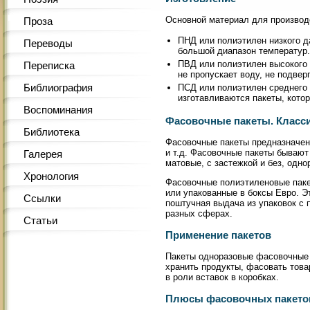
Основной материал для производ
Проза
ПНД или полиэтилен низкого д
Переводы
большой диапазон температур.
ПВД или полиэтилен высокого
Переписка
не пропускает воду, не подве
Библиография
ПСД или полиэтилен среднего 
изготавливаются пакеты, кото
Воспоминания
Фасовочные пакеты. Класс
Библиотека
Фасовочные пакеты предназначены
и т.д. Фасовочные пакеты бываю
Галерея
матовые, с застежкой и без, одно
Хронология
Фасовочные полиэтиленовые пакет
или упакованные в боксы Евро. Э
Ссылки
поштучная выдача из упаковок с 
разных сферах.
Статьи
Применение пакетов
Пакеты одноразовые фасовочные 
хранить продукты, фасовать това
в роли вставок в коробках.
Плюсы фасовочных пакето