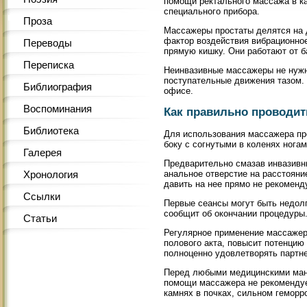
помощи ректального массажа в ка
специального прибора.
Проза
Массажеры простаты делятся на д
фактор воздействия вибрационное
Переводы
прямую кишку. Они работают от б
Переписка
Неинвазивные массажеры не нужно
поступательные движения тазом.
Библиография
офисе.
Воспоминания
Как правильно проводит
Библиотека
Для использования массажера пр
боку с согнутыми в коленях ног
Галерея
Предварительно смазав инвазивны
Хронология
анальное отверстие на расстояни
давить на нее прямо не рекоменд
Ссылки
Первые сеансы могут быть недолг
сообщит об окончании процедуры
Статьи
Регулярное применение массажер
полового акта, повысит потенцию
полноценно удовлетворять партн
Перед любыми медицинскими мани
помощи массажера не рекомендует
камнях в почках, сильном геморро