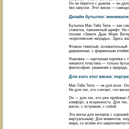
Он не борется с дымом — он доп
без закуски. Этот виски — самод
Дизайн бутылки: минимали
Бутылка Mac-Talla Terra — как са
этикетка, лаконичный шрифт. На 
поэзии: «Земля. Дым. Море. Ветер
«королевские награды». Здесь ва
Флакон тяжёлый, основательный —
деревянная, с фирменным клеймом
Упаковка — картонная коробка с 
никакого пластика — только буты
философии: уважение к природе, 
Для кого этот виски: портре
Mac-Talla Terra — не для всех. О
Не для тех, кто считает, что вис
Он — для тех, кто уже пробовал Л
комфорт, а искренность. Для тех,
виски, с островом, с собой.
Это виски для вечеров с хорошей
виртуальным). Для моментов, ког
мира, со всеми его шероховатост