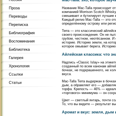
Проза
Название Mac-Talla происходит от
компанией Morrison Scotch Whisky
смешивает и бутилирует лучшие в
Переводы
Каждый релиз Mac-Talla — это от
определённому острову или регио
Переписка
Terra — это классический айлейск
Библиография
своего происхождения. Он не пыт
грубом, честном, неотёсанном. 
Воспоминания
историю. Историю земли, на кото
которое омывает берега. Историю
Библиотека
Айлейская классика: что зна
Галерея
Надпись «Classic Islay» на этике
Хронология
созданный по всем канонам айлей
бочках, не подкрашенного, не хо
вкуса.
Ссылки
Mac-Talla Terra выдержан в бочка
Статьи
дым, а обрамляет его — добавляе
торфа. Крепость — 46% — идеаль
«торгового» минимума — он сохран
Цвет — светлый янтарь, почти со
То, что вы видите — результат вы
Аромат и вкус: земля, дым 