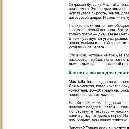
Открывая бутылку Mac-Talla Terr
осязаемого. Это не дым камина —
чувствуется сырость, земля, дре
цитрусовой цедры. И соль — не ку
На вкус виски мягче, чем обещае
карамель, белый шоколад. Затем 
только потом — дым. Он не бьёт 
В нём чувствуется уголь, резина,
перца, имбиря и лёгкой горчинки
уходящий от берега.
Это виски, который не требует в
раскроется глубже: появятся нот
дым, а дым здесь — главный геро
Как пить: ритуал для ценит
Mac-Talla Terra создан не для ве
Для моментов, когда хочется поч
комнатная, 18—20 градусов. Бока
перегревались от ладони.
Налейте 40—50 мл. Поднесите к н
приходит сладость, затем — соль
Почувствуйте текстуру — масляни
соли к дыму, от дыма к перцу. Н
вам больше, чем любая этикетка.
Закуска? Только если вы хотите 