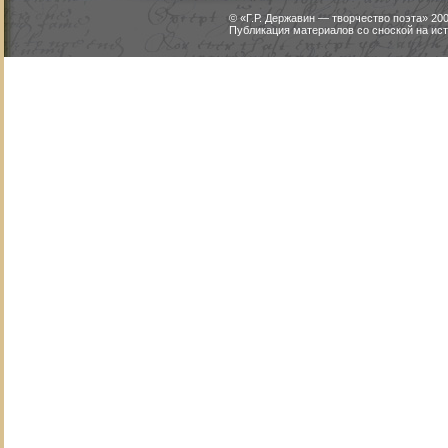
© «Г.Р. Державин — творчество поэта» 2
Публикация материалов со сноской на ист