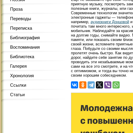
приятную музыку, посмотреть зам
полезные книги, журналы, или газ
Проза
Современные технологии значите
электронные гаджеты — телефоны
Переводы
например,
аудиокниги Донцовой
и
почитать там много интересного, 
Переписка
мобильник. Наблюдайте за красив
на долгие годы, снимайте видео.
Библиография
памяти, или показать своим близ
своей жизни, вспомните приятные
Воспоминания
глаза. Побудьте со своими мысля
пролетят очень быстро. Как видит
Библиотека
дорог, найдите себе занятие по д
проводить эти незабываемые моме
Галерея
сами на все это смотрите, и на ч
с оптимизмом, и тогда вы точно н
своим хорошим собеседником.
Хронология
Ссылки
Статьи