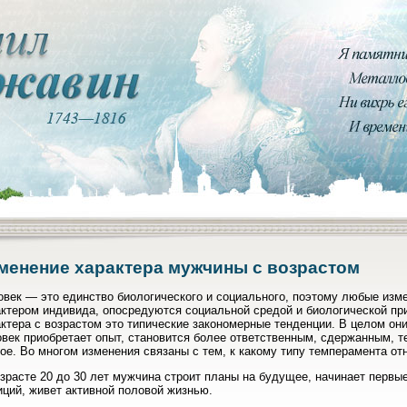
менение характера мужчины с возрастом
век — это единство биологического и социального, поэтому любые изме
ктером индивида, опосредуются социальной средой и биологической пр
ктера с возрастом это типические закономерные тенденции. В целом они
век приобретает опыт, становится более ответственным, сдержанным, 
ое. Во многом изменения связаны с тем, к какому типу темперамента от
зрасте 20 до 30 лет мужчина строит планы на будущее, начинает первы
ций, живет активной половой жизнью.