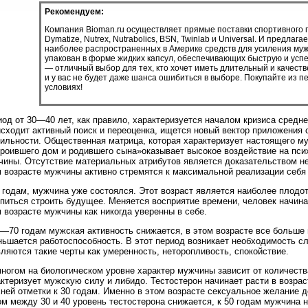
Рекомендуем:
Компания Bioman.ru осуществляет прямые поставки спортивного
Dymatize, Nutrex, Nutrabolics, BSN, Twinlab и Universal. И предлага
наиболее распространенных в Америке средств для усиления муж
упакован в форме жидких капсул, обеспечивающих быструю и усп
— отличный выбор для тех, кто хочет иметь длительный и качеств
и у вас не будет даже шанса ошибиться в выборе. Покупайте из п
условиях!
од от 30—40 лет, как правило, характеризуется началом кризиса средне
сходит активный поиск и переоценка, ищется новый вектор приложения 
ильности. Общественная матрица, которая характеризует настоящего м
троившего дом и родившего сына»оказывает высокое воздействие на пс
чины. Отсутствие материальных атрибутов является доказательством не
 возрасте мужчины активно стремятся к максимальной реализации себя 
 годам, мужчина уже состоялся. Этот возраст является наиболее плодо
опиться строить будущее. Меняется восприятие времени, человек начин
 возрасте мужчины как никогда уверенны в себе.
—70 годам мужская активность снижается, в этом возрасте все больше
ьшается работоспособность. В этот период возникает необходимость сл
ляются такие черты как умеренность, неторопливость, спокойствие.
ногом на биологическом уровне характер мужчины зависит от количеств
ктеризует мужскую силу и либидо. Тестостерон начинает расти в возрас
ней отметки к 30 годам. Именно в этом возрасте сексуальное желание д
м между 30 и 40 уровень тестостерона снижается, к 50 годам мужчина