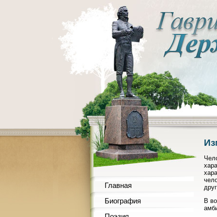
Из
Чело
хара
хара
чело
Главная
друг
Биография
В во
амби
Поэзия