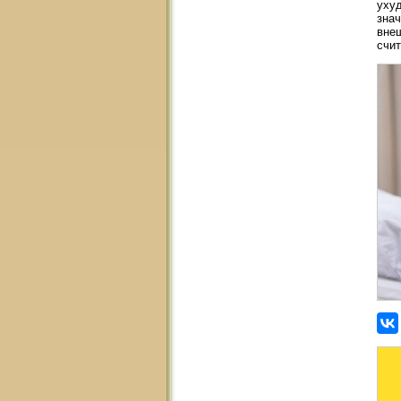
уху
знач
внеш
счит