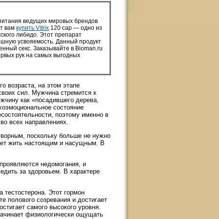
 питания ведущих мировых брендов
ет вам
купить Vitrix
120 cap — одно из
ского либидо. Этот препарат
ешную усвояемость. Данный продукт
енный секс. Заказывайте в Bioman.ru
ервых рук на самых выгодных
го возраста, на этом этапе
своих сил. Мужчина стремится к
ужчину как «посадившего дерева,
ихоэмоциональное состояние
состоятельности, поэтому именно в
во всех направлениях.
творным, поскольку больше не нужно
ает жить настоящим и насущным. В
 проявляются недомогания, и
едить за здоровьем. В характере
а тестостерона. Этот гормон
те полового созревания и достигает
остигает самого высокого уровня.
 начинает физиологически ощущать