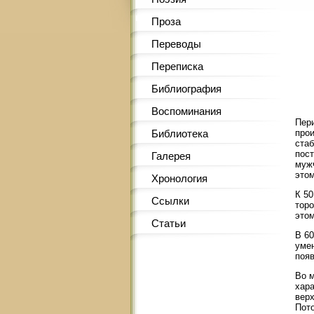
Проза
Переводы
Переписка
Библиография
Воспоминания
Пери
Библиотека
прои
стаб
пос
Галерея
муж
этом
Хронология
К 50
Ссылки
тор
этом
Статьи
В 60
умен
появ
Во м
хара
верх
Пото