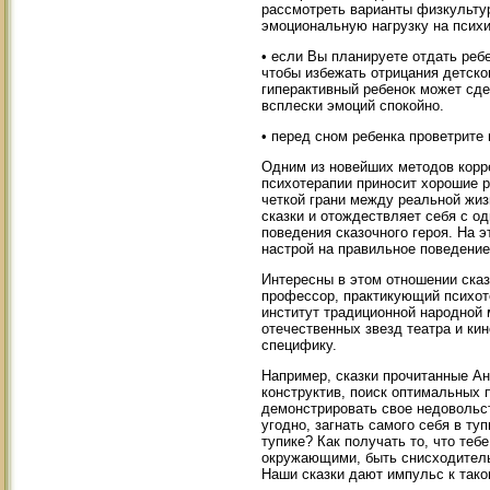
рассмотреть варианты физкультур
эмоциональную нагрузку на психи
• если Вы планируете отдать реб
чтобы избежать отрицания детског
гиперактивный ребенок может сде
всплески эмоций спокойно.
• перед сном ребенка проветрите
Одним из новейших методов корре
психотерапии приносит хорошие р
четкой грани между реальной жиз
сказки и отождествляет себя с о
поведения сказочного героя. На 
настрой на правильное поведение,
Интересны в этом отношении ска
профессор, практикующий психот
институт традиционной народной 
отечественных звезд театра и ки
специфику.
Например, сказки прочитанные Ан
конструктив, поиск оптимальных 
демонстрировать свое недовольс
угодно, загнать самого себя в ту
тупике? Как получать то, что те
окружающими, быть снисходитель
Наши сказки дают импульс к так