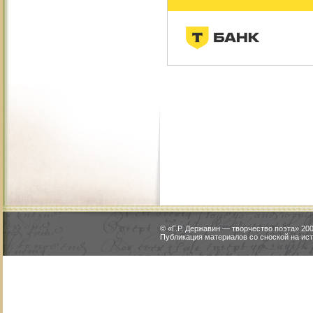
© «Г.Р. Державин — творчество поэта» 2
Публикация материалов со сноской на ист