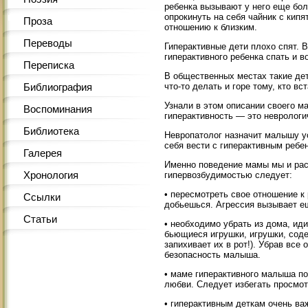
ребенка вызывают у него еще бол
опрокинуть на себя чайник с кип
Проза
отношению к близким.
Переводы
Гиперактивные дети плохо спят. 
гиперактивного ребенка спать и 
Переписка
В общественных местах такие дет
что-то делать и горе тому, кто вст
Библиография
Узнали в этом описании своего ма
Воспоминания
гиперактивность — это неврологи
Библиотека
Невропатолог назначит малышу у
себя вести с гиперактивным ребе
Галерея
Именно поведение мамы мы и рас
Хронология
гипервозбудимостью следует:
• пересмотреть свое отношение к 
Ссылки
добьешься. Агрессия вызывает е
Статьи
• необходимо убрать из дома, ид
бьющиеся игрушки, игрушки, сод
запихивает их в рот!). Убрав все
безопасность малыша.
• маме гиперактивного малыша п
любви. Следует избегать просмот
• гиперактивным деткам очень ва