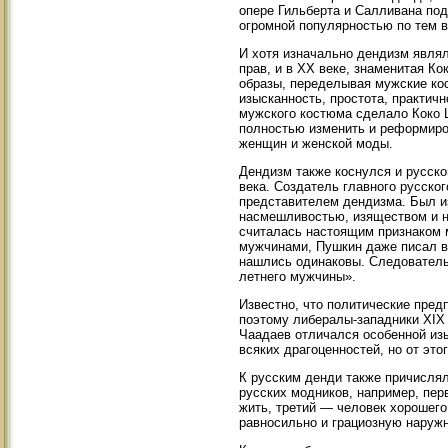
опере Гильберта и Салливана под 
огромной популярностью по тем 
И хотя изначально дендизм явля
прав, и в XX веке, знаменитая К
образы, переделывая мужские ко
изысканность, простота, практич
мужского костюма сделало Коко 
полностью изменить и реформиро
женщин и женской моды.
Дендизм также коснулся и русско
века. Создатель главного русско
представителем дендизма. Был и
насмешливостью, изяществом и н
считалась настоящим признаком 
мужчинами, Пушкин даже писал в 
нашлись одинаковы. Следовательн
летнего мужчины».
Известно, что политические пре
поэтому либералы-западники XIX 
Чаадаев отличался особенной изы
всяких драгоценностей, но от эт
К русским денди также причислял
русских модников, например, пер
жить, третий — человек хорошего
равносильно и грациозную наружн