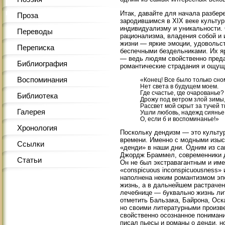
Итак, давайте для начала разбер
Проза
зародившимся в XIX веке культур
индивидуализму и уникальности. 
Переводы
рационализма, владения собой и 
жизни — яркие эмоции, удовольст
Переписка
беспечными бездельниками. Их я
— ведь людям свойственно предав
Библиография
романтические страдания и ощущ
Воспоминания
«Конец! Все было только сно
Нет света в будущем моем.
Где счастье, где очарованье?
Библиотека
Дрожу под ветром злой зимы
Рассвет мой скрыт за тучей т
Галерея
Ушли любовь, надежд сиянье.
О, если б и воспоминанье!»
Хронология
Поскольку дендизм — это культур
времени. Именно с модными изыс
Ссылки
«денди» в наши дни. Одним из с
Джордж Браммел, современники д
Статьи
Он не был экстравагантным и им
«conspicuous inconspicuousness»
наполнена неким романтизмом эпо
жизнь, а в дальнейшем растрачен
лечебнице — буквально жизнь ли
отметить Бальзака, Байрона, Оск
но своими литературными произв
свойственно осознанное понимани
писал пьесы и романы о денди, н