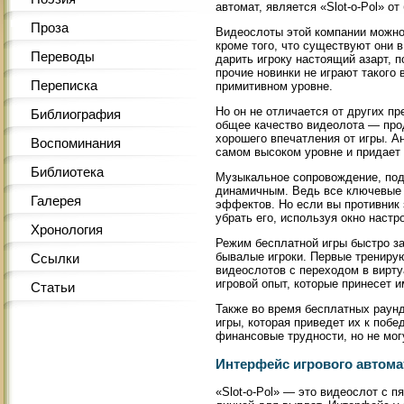
автомат, является «Slot-o-Pol» о
Проза
Видеослоты этой компании можно 
кроме того, что существуют они 
Переводы
дарить игроку настоящий азарт, 
прочие новинки не играют такого 
Переписка
примитивном уровне.
Но он не отличается от других п
Библиография
общее качество видеолота — про
хорошего впечатления от игры. А
Воспоминания
самом высоком уровне и придает
Библиотека
Музыкальное сопровождение, под
динамичным. Ведь все ключевые 
Галерея
эффектов. Но если вы противник 
убрать его, используя окно настр
Хронология
Режим бесплатной игры быстро за
бывалые игроки. Первые тренирую
Ссылки
видеослотов с переходом в вирт
игровой опыт, которые принесет 
Статьи
Также во время бесплатных раунд
игры, которая приведет их к поб
финансовые трудности, но не мог
Интерфейс игрового автома
«Slot-o-Pol» — это видеослот с 