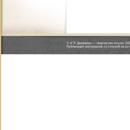
© «Г.Р. Державин — творчество поэта» 2
Публикация материалов со сноской на ист