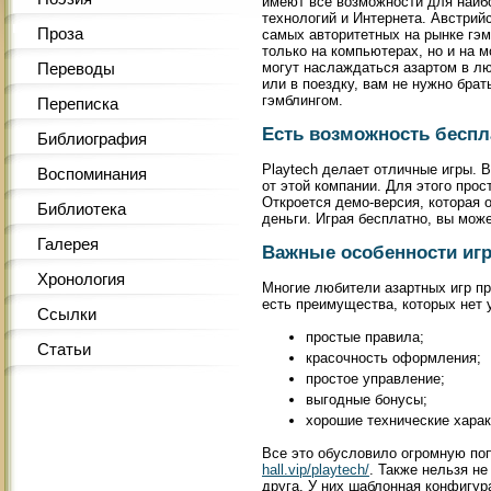
имеют все возможности для наибо
технологий и Интернета. Австрийс
Проза
самых авторитетных на рынке гэм
только на компьютерах, но и на 
могут наслаждаться азартом в лю
Переводы
или в поездку, вам не нужно брат
гэмблингом.
Переписка
Есть возможность беспл
Библиография
Playtech делает отличные игры. 
Воспоминания
от этой компании. Для этого прос
Откроется демо-версия, которая 
Библиотека
деньги. Играя бесплатно, вы мож
Галерея
Важные особенности игр
Хронология
Многие любители азартных игр пре
есть преимущества, которых нет 
Ссылки
простые правила;
Статьи
красочность оформления;
простое управление;
выгодные бонусы;
хорошие технические харак
Все это обусловило огромную по
hall.vip/playtech/
. Также нельзя не
друга. У них шаблонная конфигур