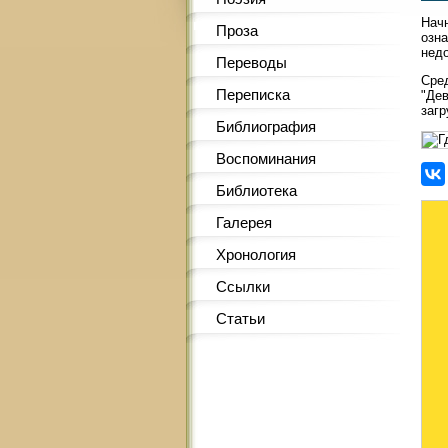
Начн
Проза
озна
недо
Переводы
Сред
Переписка
"Дев
загр
Библиография
Воспоминания
Библиотека
Галерея
Хронология
Ссылки
Статьи