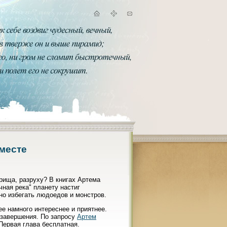
 месте
трища, разруху? В книгах Артема
чная река" планету настиг
но избегать людоедов и монстров.
ее намного интереснее и приятнее.
 завершения. По запросу
Артем
Первая глава бесплатная.