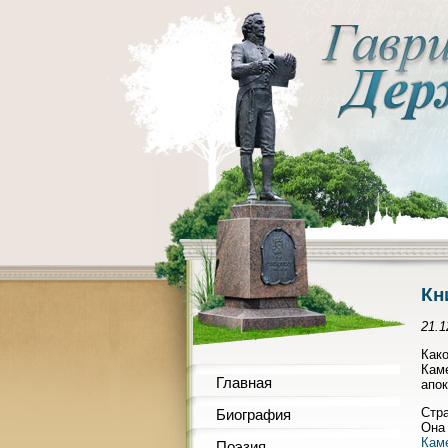
Кн
21.1
Како
Каме
Главная
апок
Стра
Биография
Она 
Каме
Поэзия