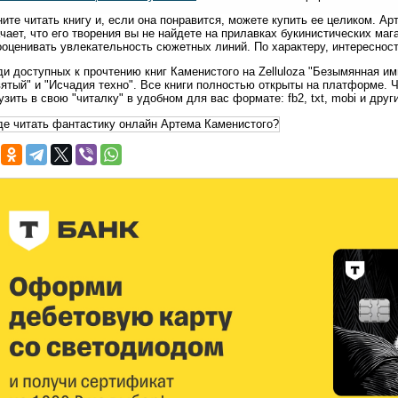
ите читать книгу и, если она понравится, можете купить ее целиком. Ар
чает, что его творения вы не найдете на прилавках букинистических маг
оценивать увлекательность сюжетных линий. По характеру, интересност
и доступных к прочтению книг Каменистого на Zelluloza "Безымянная имп
ятый" и "Исчадия техно". Все книги полностью открыты на платформе. Ч
узить в свою "читалку" в удобном для вас формате: fb2, txt, mobi и друг