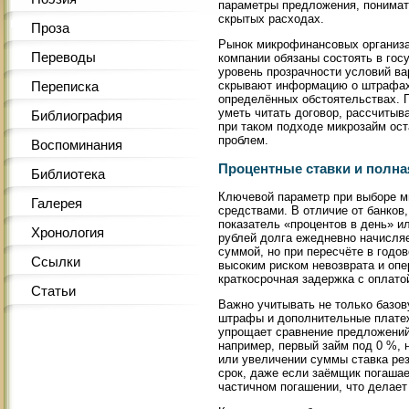
параметры предложения, понимат
скрытых расходах.
Проза
Рынок микрофинансовых организа
Переводы
компании обязаны состоять в гос
уровень прозрачности условий в
скрывают информацию о штрафах 
Переписка
определённых обстоятельствах. 
уметь читать договор, рассчитыв
Библиография
при таком подходе микрозайм ос
проблем.
Воспоминания
Процентные ставки и полна
Библиотека
Ключевой параметр при выборе м
Галерея
средствами. В отличие от банков
показатель «процентов в день» ил
Хронология
рублей долга ежедневно начисляе
суммой, но при пересчёте в год
Ссылки
высоким риском невозврата и оп
краткосрочная задержка с оплато
Статьи
Важно учитывать не только базов
штрафы и дополнительные платеж
упрощает сравнение предложений
например, первый займ под 0 %, н
или увеличении суммы ставка рез
срок, даже если заёмщик погаша
частичном погашении, что делает