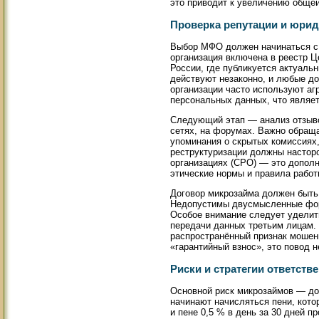
это приводит к увеличению обще
Проверка репутации и юрид
Выбор МФО должен начинаться с 
организация включена в реестр 
России, где публикуется актуаль
действуют незаконно, и любые до
организации часто используют аг
персональных данных, что являе
Следующий этап — анализ отзывов
сетях, на форумах. Важно обраща
упоминания о скрытых комиссиях,
реструктуризации должны настор
организациях (СРО) — это допол
этические нормы и правила работ
Договор микрозайма должен быть
Недопустимы двусмысленные форм
Особое внимание следует уделит
передачи данных третьим лицам.
распространённый признак мошенн
«гарантийный взнос», это повод 
Риски и стратегии ответств
Основной риск микрозаймов — до
начинают начисляться пени, кото
и пене 0,5 % в день за 30 дней 