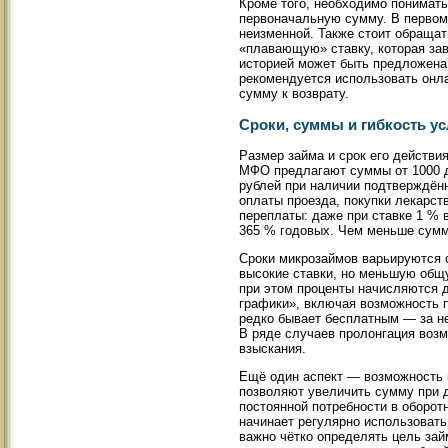
Кроме того, необходимо понимать
первоначальную сумму. В первом
неизменной. Также стоит обращат
«плавающую» ставку, которая зав
историей может быть предложена
рекомендуется использовать онла
сумму к возврату.
Сроки, суммы и гибкость у
Размер займа и срок его действи
МФО предлагают суммы от 1000 до
рублей при наличии подтверждён
оплаты проезда, покупки лекарст
переплаты: даже при ставке 1 % в
365 % годовых. Чем меньше сумма
Сроки микрозаймов варьируются о
высокие ставки, но меньшую общу
при этом проценты начисляются 
графики», включая возможность п
редко бывает бесплатным — за не
В ряде случаев пролонгация возм
взыскания.
Ещё один аспект — возможность 
позволяют увеличить сумму при 
постоянной потребности в оборот
начинает регулярно использовать
важно чётко определять цель зай