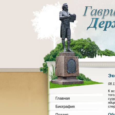
Эк
08.1
К вс
того
Главная
сурр
яйце
Биография
спер
Общ
Поэзия