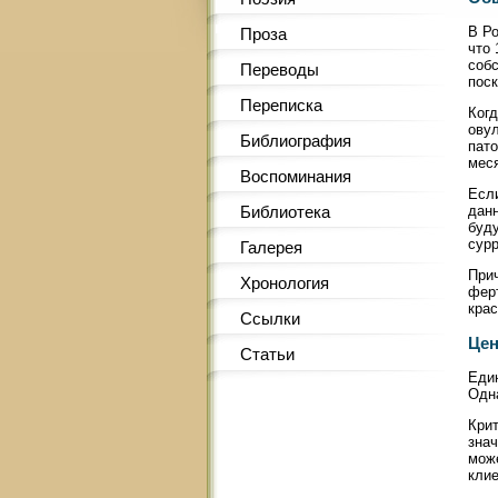
В Р
Проза
что
собс
Переводы
поск
Переписка
Ког
овул
Библиография
пато
меся
Воспоминания
Если
дан
Библиотека
буд
сурр
Галерея
При
Хронология
ферт
крас
Ссылки
Цен
Статьи
Един
Одн
Крит
знач
може
клие