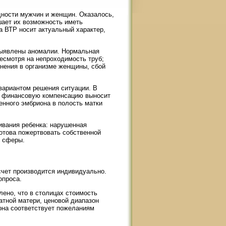
дности мужчин и женщин. Оказалось,
шает их возможность иметь
а ВТР носит актуальный характер,
выявлены аномалии. Нормальная
есмотря на непроходимость труб;
енения в организме женщины, сбой
вариантом решения ситуации. В
ю финансовую компенсацию выносит
нного эмбриона в полость матки
ивания ребенка: нарушенная
готова пожертвовать собственной
й сферы.
счет производится индивидуально.
опроса.
ено, что в столицах стоимость
атной матери, ценовой диапазон
 она соответствует пожеланиям