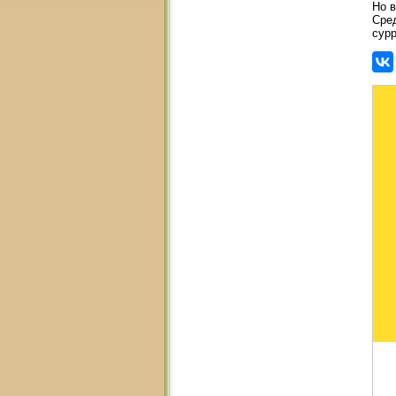
Но в
Сред
сурр