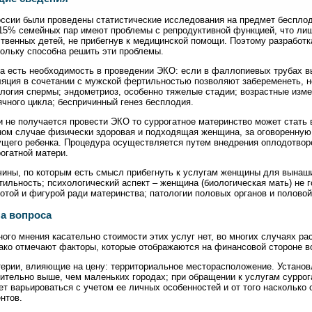
оссии были проведены статистические исследования на предмет беспло
 15% семейных пар имеют проблемы с репродуктивной функцией, что ли
твенных детей, не прибегнув к медицинской помощи. Поэтому разработк
ольку способна решить эти проблемы.
да есть необходимость в проведении ЭКО: если в фаллопиевых трубах 
яция в сочетании с мужской фертильностью позволяют забеременеть, н
логия спермы; эндометриоз, особенно тяжелые стадии; возрастные изм
чного цикла; беспричинный генез бесплодия.
 не получается провести ЭКО то суррогатное материнство может стать 
ном случае физически здоровая и подходящая женщина, за оговоренну
ущего ребенка. Процедура осуществляется путем внедрения оплодотворе
огатной матери.
чины, по которым есть смысл прибегнуть к услугам женщины для вынаш
ильность; психологический аспект – женщина (биологическая мать) не 
отой и фигурой ради материнства; патологии половых органов и полово
а вопроса
ого мнения касательно стоимости этих услуг нет, во многих случаях ра
ако отмечают факторы, которые отображаются на финансовой стороне в
ерии, влияющие на цену: территориальное месторасположение. Установл
ительно выше, чем маленьких городах; при обращении к услугам суррог
т варьироваться с учетом ее личных особенностей и от того насколько
нтов.