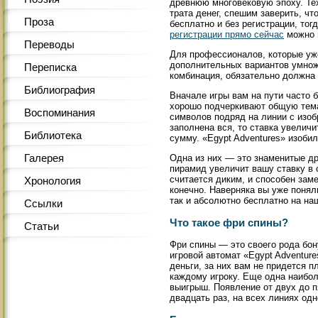
древнюю многовековую эпоху. Тех
трата денег, спешим заверить, чт
Проза
бесплатно и без регистрации, тог
регистрации прямо сейчас
можно 
Переводы
Для профессионалов, которые уж
дополнительных вариантов умнож
Переписка
комбинация, обязательно должна 
Библиография
Вначале игры вам на пути часто 
хорошо подчеркивают общую тема
Воспоминания
символов подряд на линии с изоб
заполнена вся, то ставка увеличи
Библиотека
сумму. «Egypt Adventures» изоби
Галерея
Одна из них — это знаменитые др
пирамид увеличит вашу ставку в 
считается диким, и способен зам
Хронология
конечно. Наверняка вы уже поняли
так и абсолютно бесплатно на на
Ссылки
Что такое фри спины?
Статьи
Фри спины — это своего рода бону
игровой автомат «Egypt Adventur
деньги, за них вам не придется п
каждому игроку. Еще одна наибо
выигрыш. Появление от двух до п
двадцать раз, на всех линиях од