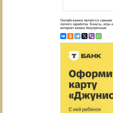
Онлайн-казино являются самыми 
легкого заработка. Бонусы, игры
интернет-казино безупречным.