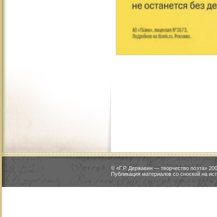
© «Г.Р. Державин — творчество поэта» 2
Публикация материалов со сноской на ист