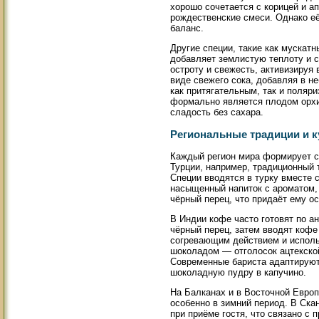
хорошо сочетается с корицей и 
рождественские смеси. Однако её
баланс.
Другие специи, такие как мускатн
добавляет землистую теплоту и 
остроту и свежесть, активизируя
виде свежего сока, добавляя в н
как притягательным, так и поляр
формально является плодом орхи
сладость без сахара.
Региональные традиции и к
Каждый регион мира формирует со
Турции, например, традиционный 
Специи вводятся в турку вместе с
насыщенный напиток с ароматом,
чёрный перец, что придаёт ему о
В Индии кофе часто готовят по ан
чёрный перец, затем вводят кофе
согревающим действием и исполь
шоколадом — отголосок ацтекской
Современные бариста адаптируют
шоколадную пудру в капучино.
На Балканах и в Восточной Европ
особенно в зимний период. В Ска
при приёме гостя, что связано с