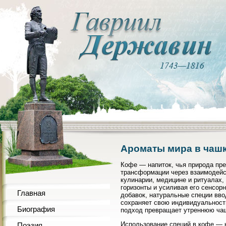
Ароматы мира в чашк
Кофе — напиток, чья природа пре
трансформации через взаимодейс
кулинарии, медицине и ритуалах,
горизонты и усиливая его сенсор
Главная
добавок, натуральные специи вво
сохраняет свою индивидуальность
Биография
подход превращает утреннюю чашк
Использование специй в кофе — н
Поэзия