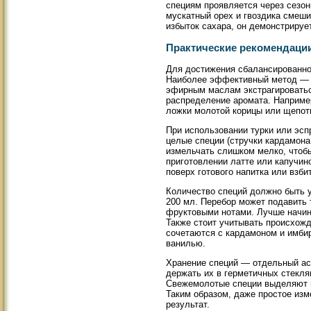
специям проявляется через сезон
мускатный орех и гвоздика смеши
избыток сахара, он демонстрируе
Практические рекомендаци
Для достижения сбалансированног
Наиболее эффективный метод — д
эфирным маслам экстрагироватьс
распределение аромата. Наприме
ложки молотой корицы или щепотк
При использовании турки или эсп
целые специи (стручки кардамона,
измельчать слишком мелко, чтобы
приготовлении латте или капучин
поверх готового напитка или взби
Количество специй должно быть 
200 мл. Перебор может подавить 
фруктовыми нотами. Лучше начина
Также стоит учитывать происхожд
сочетаются с кардамоном и имби
ванилью.
Хранение специй — отдельный асп
держать их в герметичных стекля
Свежемолотые специи выделяют в
Таким образом, даже простое из
результат.