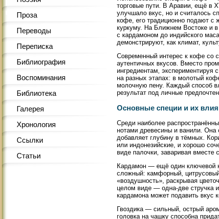
торговые пути. В Аравии, ещё в 
улучшало вкус, но и считалось 
Проза
кофе, его традиционно подают с 
куркуму. На Ближнем Востоке и в
Переводы
с кардамоном до индийского маса
демонстрируют, как климат, куль
Переписка
Современный интерес к кофе со с
Библиография
аутентичных вкусов. Вместо про
ингредиентам, экспериментируя с
Воспоминания
на разных этапах: в молотый кофе
молочную пену. Каждый способ вл
результат под личные предпочтен
Библиотека
Основные специи и их влия
Галерея
Среди наиболее распространённых
Хронология
нотами древесины и ванили. Она 
добавляет глубину в тёмных. Кор
Ссылки
или индонезийские, и хорошо со
виде палочки, заваривая вместе с
Статьи
Кардамон — ещё один ключевой ко
сложный: камфорный, цитрусовый,
«воздушность», раскрывая цвето
целом виде — одна-две стручка и
кардамона может подавить вкус к
Гвоздика — сильный, острый аром
головка на чашку способна прида