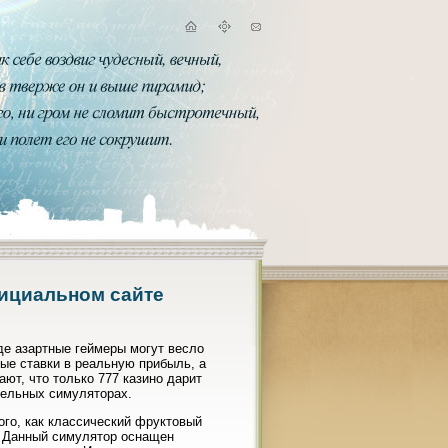
фициальном сайте
де азартные геймеры могут весло
ые ставки в реальную прибыль, а
ают, что только 777 казино дарит
тельных симуляторах.
ого, как классический фруктовый
. Данный симулятор оснащен