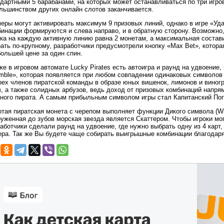
дартными 5 барабанами, на которых может останавливаться по три игро
льшинством других онлайн слотов заканчивается.
еры могут активировать максимум 9 призовых линий, однако в игре «У
бинации формируются и слева направо, и в обратную сторону. Возможно
ка на каждую активную линию равна 2 монетам, а максимальная составит
ать по-крупному, разработчики предусмотрели кнопку «Max Bet», котора
ольшей цене за один спин.
же в игровом автомате Lucky Pirates есть автоигра и раунд на удвоение,
ble», которая появляется при любом совпадении одинаковых символов 
рех членов пиратской команды в образе юных вишенок, лимонов и виног
, а также солидных арбузов, ведь доход от призовых комбинаций напря
дного пирата. А самым прибыльным символом игры стал Капитанский Поп
тая пиратская монета с черепом выполняет функции Дикого символа (Wild
уженная до зубов морская звезда является Скаттером. Чтобы игроки м
аботчики сделали раунд на удвоение, где нужно выбрать одну из 4 карт
ра. Так же Вы будете чаще собирать выигрышные комбинации благодаря