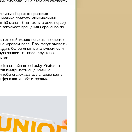
вых символа. И на этом его схожесть
дачливые Пираты» призовые
, именно поэтому минимальная
 50 монет. Для тех, кто хочет сразу
я запускает вращения барабанов по
 в который можно попасть по кнопке
на игровом поле. Вам могут выпасть
радин, более опытных апельсинов и
мую зависит от веса фруктово-
угай.
) в онлайн игре Lucky Pirates, а
огли выигрывать еще больше,
, чтобы она оказалась старше карты
 функции «в обе стороны».