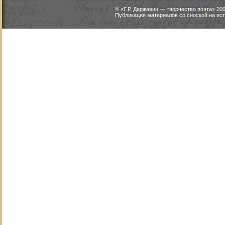
© «Г.Р. Державин — творчество поэта» 2
Публикация материалов со сноской на ист