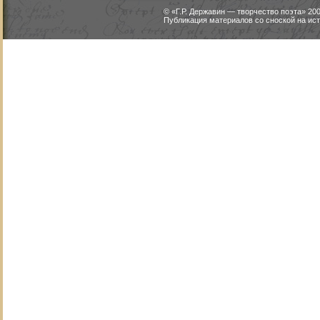
© «Г.Р. Державин — творчество поэта» 2
Публикация материалов со сноской на ист