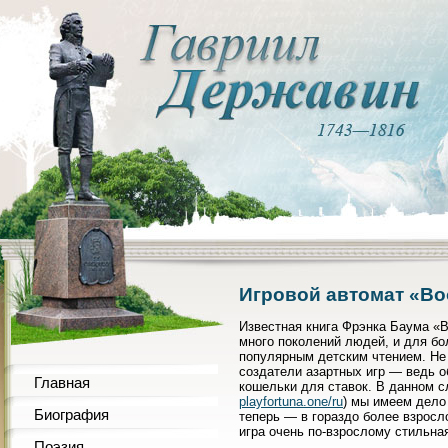
Игровой автомат «Boo
Известная книга Фрэнка Баума «
много поколений людей, и для бо
популярным детским чтением. Не 
создатели азартных игр — ведь об
Главная
кошельки для ставок. В данном сл
playfortuna.one/ru
) мы имеем дело
Биография
теперь — в гораздо более взросл
игра очень по-взрослому стильна
Поэзия