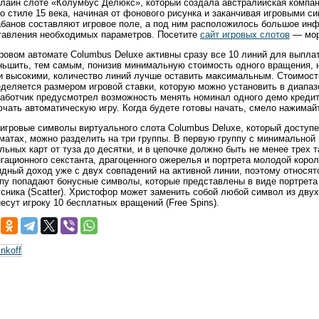
лайн слоте «Колумбус Делюкс», который создала австралийская компан
о стиле 15 века, начиная от фонового рисунка и заканчивая игровыми с
банов составляют игровое поле, а под ним расположилось большое инф
тавления необходимых параметров. Посетите
сайт игровых слотов
— мор
ровом автомате Columbus Deluxe активны сразу все 10 линий для выпла
ньшить, тем самым, понизив минимальную стоимость одного вращения,
и высокими, количество линий лучше оставить максимальным. Стоимость
деляется размером игровой ставки, которую можно установить в диапазо
работчик предусмотрел возможность менять номинал одного демо кредит
чать автоматическую игру. Когда будете готовы начать, смело нажимайт
игровые символы виртуального слота Columbus Deluxe, который доступе
матах, можно разделить на три группы. В первую группу с минимальной
льных карт от туза до десятки, и в цепочке должно быть не менее трех
гационного секстанта, драгоценного ожерелья и портрета молодой коро
дный доход уже с двух совпадений на активной линии, поэтому относятс
пу попадают бонусные символы, которые представлены в виде портрета 
сника (Scatter). Христофор может заменить собой любой символ из двух
есут игроку 10 бесплатных вращений (Free Spins).