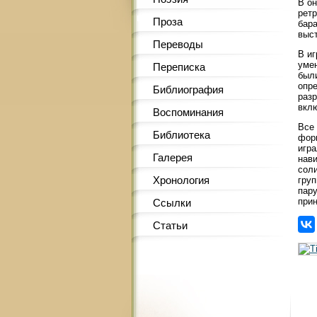
В он
ретр
Проза
бара
выс
Переводы
В иг
уме
Переписка
был
опре
Библиография
раз
вклю
Воспоминания
Все 
Библиотека
фор
игра
Галерея
нави
соли
Хронология
груп
пару
прин
Ссылки
Статьи