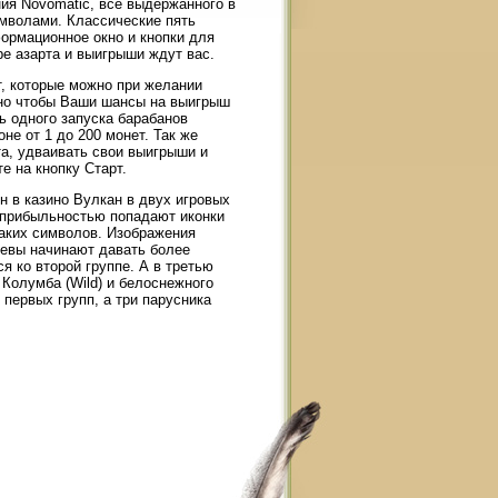
ия Novomatic, все выдержанного в
имволами. Классические пять
ормационное окно и кнопки для
е азарта и выигрыши ждут вас.
т, которые можно при желании
 но чтобы Ваши шансы на выигрыш
 одного запуска барабанов
не от 1 до 200 монет. Так же
а, удваивать свои выигрыши и
е на кнопку Старт.
н в казино Вулкан в двух игровых
 прибыльностью попадают иконки
 таких символов. Изображения
левы начинают давать более
я ко второй группе. А в третью
Колумба (Wild) и белоснежного
 первых групп, а три парусника