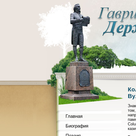
Ко
Ву
Зна
том
напр
Главная
памя
Colu
Биография
кази
Поэзия