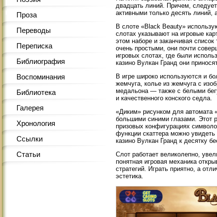
двадцать линий. Причем, следует
активными только десять линий, 
Проза
В слоте «Black Beauty» использу
Переводы
слотах указывают на игровые карт
этом наборе и заканчивая список
Переписка
очень простыми, они почти совер
игровых слотах, где были исполь
Библиография
казино Вулкан Гранд они принося
В игре широко используются и бо
Воспоминания
жемчуга, колье из жемчуга с изо
медальона — также с белыми бег
Библиотека
и качественного конского седла.
Галерея
«Диким» рисунком для автомата «
большими синими глазами. Этот р
Хронология
призовых конфигурациях символо
функции скаттера можно увидеть 
Ссылки
казино Вулкан Гранд к десятку б
Статьи
Слот работает великолепно, увели
понятная игровая механика откр
стратегий. Играть приятно, а отл
эстетика.