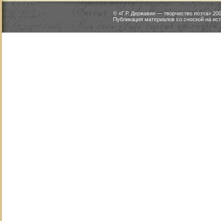
© «Г.Р. Державин — творчество поэта» 2
Публикация материалов со сноской на ист