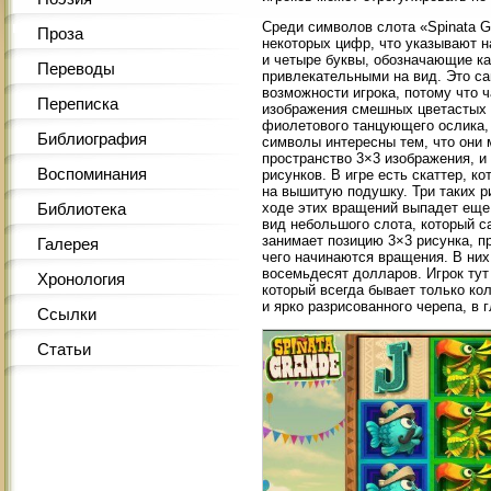
Среди символов слота «Spinata G
Проза
некоторых цифр, что указывают н
и четыре буквы, обозначающие ка
Переводы
привлекательными на вид. Это са
возможности игрока, потому что
Переписка
изображения смешных цветастых 
фиолетового танцующего ослика,
Библиография
символы интересны тем, что они 
пространство 3×3 изображения, и
Воспоминания
рисунков. В игре есть скаттер, 
на вышитую подушку. Три таких ри
ходе этих вращений выпадет еще 
Библиотека
вид небольшого слота, который с
занимает позицию 3×3 рисунка, п
Галерея
чего начинаются вращения. В них
восемьдесят долларов. Игрок тут
Хронология
который всегда бывает только ко
и ярко разрисованного черепа, в 
Ссылки
Статьи