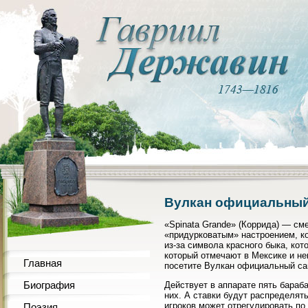
Вулкан официальный 
«Spinata Grande» (Коррида) — см
«придурковатым» настроением, к
из-за символа красного быка, ко
который отмечают в Мексике и не
Главная
посетите Вулкан официальный с
Биография
Действует в аппарате пять бараба
них. А ставки будут распределят
игроков может отрегулировать по
Поэзия