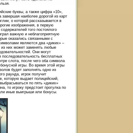
ельзя.
йские буквы, а также цифра «10»,
а завершая наиболее дорогой из карт
глии, о которой рассказывается в
орогие изображения, в первую
 содержателей того постоялого
ыграл важную и неблагоприятную
орые оказались связанными с
имволами являются два «диких» –
й из них может заменять любые
едовательностей. Они могут
ся последовательность бесплатных
нтре слота, после чего оба символа
 бонусной игры. Во время этой игры
волов будет заполнять одно из
го раунда, игрок получит
е, которую выдает полицейский,
 выбрасываться по пять «диких»
а, то игроку предстоит прогулка по
 или иные выигрыши или бонусы.