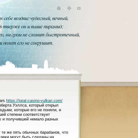
tars
https://igrat-casino-vulkan.com/
берта Уэллса, который открыл
юдьми, которые его не поняли, и
шей степени соответствует
ду и получившей немало разных
 те же пять обычных барабанов, что
ставки могут быть сделаны на