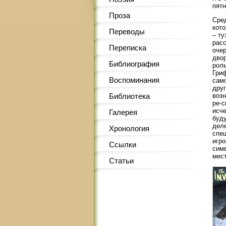
пятн
Проза
Сред
кото
Переводы
– ту
расс
Переписка
очер
двор
Библиография
роль
Гри
Воспоминания
само
дру
возн
Библиотека
ре-с
исче
Галерея
буду
деле
Хронология
спец
игро
Ссылки
симв
мест
Статьи