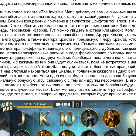
адцати специализированных линиях, но изменить их количество никак н
и символов в слоте «The Invisible Man» действуют самые обычные англи
рые обозначают игральные карты, стартуя от самой дешевой – десятки, 
зом. Все они изображены примерно в стилистике шрифтов той эпохи в Ан
казе. Стоит обратить внимание на то, что в игре применяются и более д
едь, персонажей истории. Тут можно увидеть мистера или миссис Холл,
а, на котором остановился наш главный персонаж, Артура Кемпа, что с
 в его судьбе, а также доктора Крэнли и прекрасную Флору Крэнли, кот
ффином и его невероятным экспериментом. Самыми важными игровыми с
го доктора Гриффина, и ловящего его полицейского с дубинкой. Кажды
гие неспециализированные рисунки в ходе формирования призовых посл
икнуть одновременно на двух крайних барабанах, после чего включает
пинов, и с каждым из них они будут сближаться, пока не встретятся в це
знут, а игрок казино Vulkan Stars получит десяток бесплатных вращений
т над слотами находиться две шкалы, и появление каждого из двух сим
ний на этих шкалах. Если одна из них будет заполнена до конца бонусно
иальную бонусную игру, связанную с тем или другим персонажем. В игр
ка ожидают три бесплатных спина, во время которых на барабаны будут
олов в случайных местах. Если же получится отхватить игру за Гриффин
ах, где тот бывал, и собирание предметов, которые будут приносить те