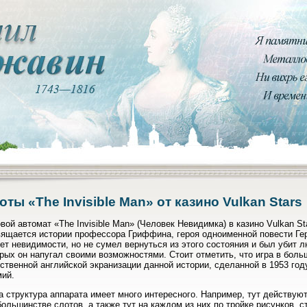
оты «The Invisible Man» от казино Vulkan Stars
вой автомат «The Invisible Man» (Человек Невидимка) в казино Vulkan S
вящается истории профессора Гриффина, героя одноименной повести Гер
ет невидимости, но не сумел вернуться из этого состояния и был убит л
рых он напугал своими возможностями. Стоит отметить, что игра в боль
ственной английской экранизации данной истории, сделанной в 1953 го
мий.
 структура аппарата имеет много интересного. Например, тут действуют
большинстве слотов, а также тут на каждом из них по тройке рисунков, 