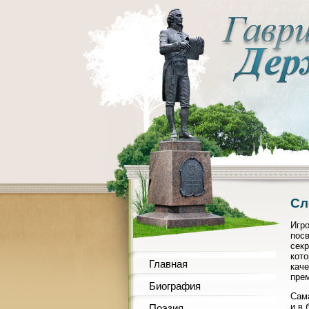
Сл
Игро
пос
секр
кото
Главная
каче
пре
Биография
Сама
и в 
Поэзия