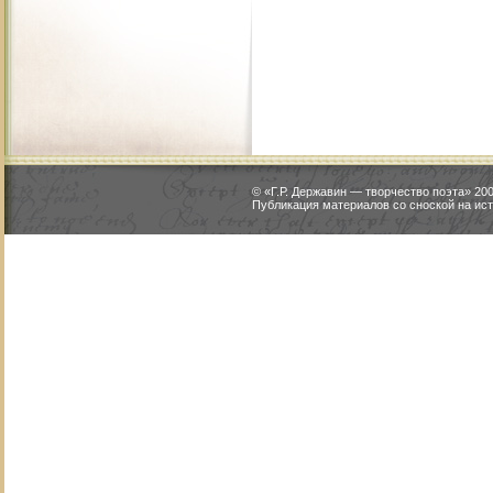
© «Г.Р. Державин — творчество поэта» 2
Публикация материалов со сноской на ист