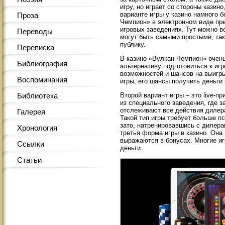
игру, но играет со стороны казино
варианте игры у казино намного 
Проза
Чемпион» в электронном виде пр
игровых заведениях. Тут можно в
Переводы
могут быть самыми простыми, так
публику.
Переписка
В казино «Вулкан Чемпион» очень
Библиография
альтернативу подготовиться к игр
возможностей и шансов на выигры
Воспоминания
игры, его шансы получить деньги 
Второй вариант игры – это live-п
Библиотека
из специального заведения, где
отслеживают все действия дилера
Галерея
Такой тип игры требует больше п
зато, натренировавшись с дилерам
Хронология
третья форма игры в казино. Она
выражаются в бонусах. Многие иг
Ссылки
деньги.
Статьи